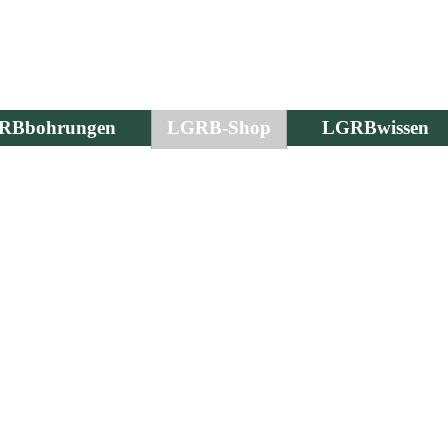
RBbohrungen
LGRB-Shop
LGRBwissen