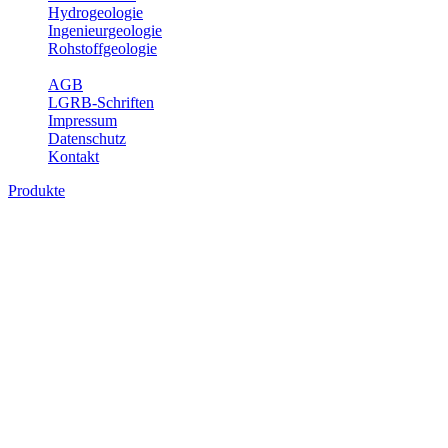
Hydrogeologie
Ingenieurgeologie
Rohstoffgeologie
Service
AGB
LGRB-Schriften
Impressum
Datenschutz
Kontakt
Produkte
Produkte des Themenbereichs Hydrogeolo
Grundwasser ist die unterirdische Abflusskomponente des Wasserkreisl
und chemischen Wechselwirkungen mit dem Untergrund. Die Aufentha
Grundwasserergiebigkeit, Hydrogeologische Einheiten, Mineral-/Th
Bitte wählen Sie ein Produkt im gewünschten Format aus.
Digitale Produkte, die direkt downloadbar sind, finden Sie auf d
Sonstige Fachthemen