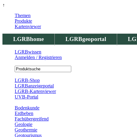
↑
Themen
Produkte
Kartenviewer
LGRBhome
LGRBgeoportal
LG
LGRBwissen
Anmelden / Registrieren
Registrierung
LGRB-Shop
LGRBanzeigeportal
LGRB-Kartenviewer
UVB-Portal
Produkte
Bodenkunde
Erdbeben
Fachübergreifend
Geologie
Geothermie
Geotourismus