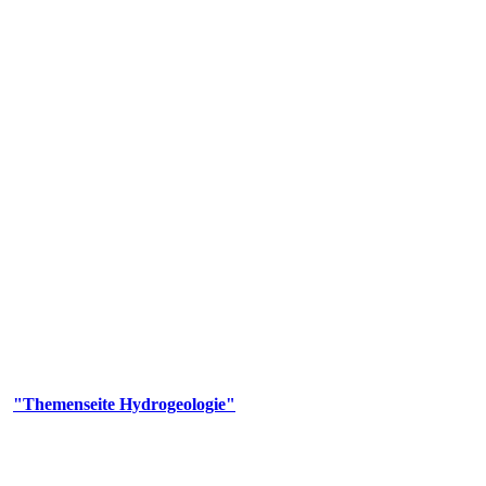
gie
aufs und wesentlicher Bestandteil des Naturhaushalts. Bei der Infiltr
ltszeit im Untergrund variiert zwischen Tagen und Jahrtausenden. 
ermalwässer und Geogene Grundwassertypen gezeigt.
er
"Themenseite Hydrogeologie"
im
LGRBgeoportal
.