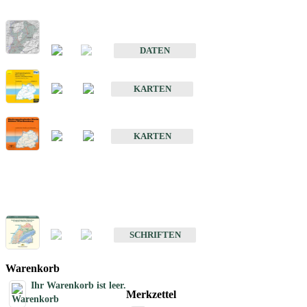
Hydrogeologischer Bau und Aquifereigenschaften der Lockergeste
im Oberrheingraben
DATEN
Hydrogeologische Erkundung von Baden-Württemberg 1 : 50 000
KARTEN
Hydrogeologische Karte von Baden-Württemberg 1 : 50 000 (HGK
KARTEN
Schriften
Schriften des Fachbereichs Hydrogeologie
SCHRIFTEN
Warenkorb
Ihr Warenkorb ist leer.
Merkzettel