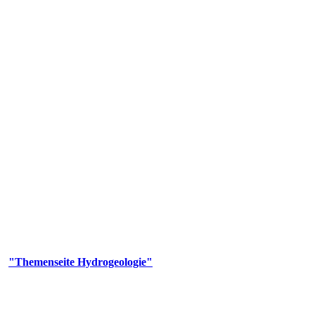
gie
aufs und wesentlicher Bestandteil des Naturhaushalts. Bei der Infiltr
ltszeit im Untergrund variiert zwischen Tagen und Jahrtausenden. 
ermalwässer und Geogene Grundwassertypen gezeigt.
er
"Themenseite Hydrogeologie"
im
LGRBgeoportal
.