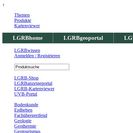
↑
Themen
Produkte
Kartenviewer
LGRBhome
LGRBgeoportal
LG
LGRBwissen
Anmelden / Registrieren
Registrierung
LGRB-Shop
LGRBanzeigeportal
LGRB-Kartenviewer
UVB-Portal
Produkte
Bodenkunde
Erdbeben
Fachübergreifend
Geologie
Geothermie
Geotourismus