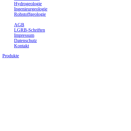
Hydrogeologie
Ingenieurgeologie
Rohstoffgeologie
Service
AGB
LGRB-Schriften
Impressum
Datenschutz
Kontakt
Produkte
Produkte des Themenbereichs Hydrogeolo
Grundwasser ist die unterirdische Abflusskomponente des Wasserkreisl
und chemischen Wechselwirkungen mit dem Untergrund. Die Aufentha
Grundwasserergiebigkeit, Hydrogeologische Einheiten, Mineral-/Th
Bitte wählen Sie ein Produkt im gewünschten Format aus.
Digitale Produkte, die direkt downloadbar sind, finden Sie auf d
Sonstige Fachthemen