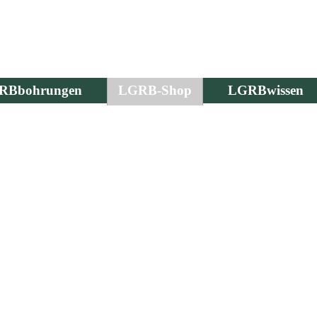
RBbohrungen
LGRB-Shop
LGRBwissen