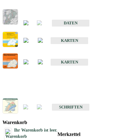
Hydrogeologischer Bau und Aquifereigenschaften der Lockergeste
im Oberrheingraben
DATEN
Hydrogeologische Erkundung von Baden-Württemberg 1 : 50 000
KARTEN
Hydrogeologische Karte von Baden-Württemberg 1 : 50 000 (HGK
KARTEN
Schriften
Schriften des Fachbereichs Hydrogeologie
SCHRIFTEN
Warenkorb
Ihr Warenkorb ist leer.
Merkzettel