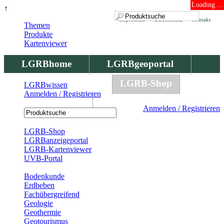
Loading ...
↑
Impressum
Datenschutz
Kontakt
Themen
Produkte
Kartenviewer
LGRBhome
LGRBgeoportal
LGRBbohrungen
LGRB-Shop
LGRBwissen
Anmelden / Registrieren
LGRBwissen
Anmelden / Registrieren
Registrierung
LGRB-Shop
LGRBanzeigeportal
LGRB-Kartenviewer
UVB-Portal
Produkte
Bodenkunde
Erdbeben
Fachübergreifend
Geologie
Geothermie
Geotourismus