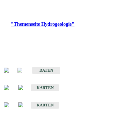
Bitte wählen Sie ein Produkt im gewünschten Format aus.
Digitale Produkte, die direkt downloadbar sind, finden Sie auf
der
"Themenseite Hydrogeologie"
im
LGRBgeoportal
.
Sonstige Fachthemen
Hydrogeologischer Bau und Aquifereigenschaften der Lockergesteine
im Oberrheingraben
DATEN
Hydrogeologische Erkundung von Baden-Württemberg 1 : 50 000 (HGE)
KARTEN
Hydrogeologische Karte von Baden-Württemberg 1 : 50 000 (HGK)
KARTEN
Schriften