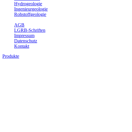
Hydrogeologie
Ingenieurgeologie
Rohstoffgeologie
Service
AGB
LGRB-Schriften
Impressum
Datenschutz
Kontakt
Produkte
Produkte des Themenbereichs
Hydrogeologie
Grundwasser ist die unterirdische Abflusskomponente des
Wasserkreislaufs und wesentlicher Bestandteil des Naturhaushalts.
Bei der Infiltration und Untergrundpassage kommt es zu vielfältigen
physikalischen und chemischen Wechselwirkungen mit dem
Untergrund. Die Aufenthaltszeit im Untergrund variiert zwischen
Tagen und Jahrtausenden. Im Fachbereich Hydrogeologie werden
Themen wie Grundwasserergiebigkeit, Hydrogeologische
Einheiten, Mineral-/Thermalwässer und Geogene
Grundwassertypen gezeigt.