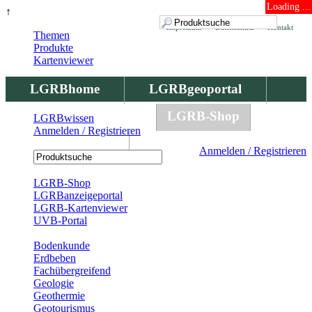
Loading ...
↑
Impressum
Datenschutz
Kontakt
Themen
Produkte
Kartenviewer
LGRBhome
LGRBgeoportal
LGRBbohrungen
LGRB-Shop
LGRBwissen
Anmelden / Registrieren
LGRBwissen
Anmelden / Registrieren
Registrierung
LGRB-Shop
LGRBanzeigeportal
LGRB-Kartenviewer
UVB-Portal
Produkte
Bodenkunde
Erdbeben
Fachübergreifend
Geologie
Geothermie
Geotourismus