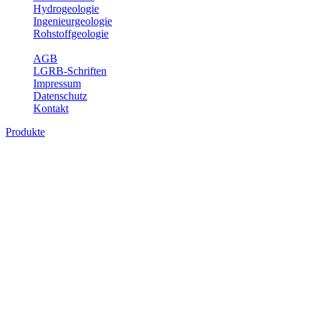
Hydrogeologie
Ingenieurgeologie
Rohstoffgeologie
Service
AGB
LGRB-Schriften
Impressum
Datenschutz
Kontakt
Produkte
Produkte des Themenbereichs
Hydrogeologie
Grundwasser ist die unterirdische Abflusskomponente des
Wasserkreislaufs und wesentlicher Bestandteil des Naturhaushalts.
Bei der Infiltration und Untergrundpassage kommt es zu vielfältigen
physikalischen und chemischen Wechselwirkungen mit dem
Untergrund. Die Aufenthaltszeit im Untergrund variiert zwischen
Tagen und Jahrtausenden. Im Fachbereich Hydrogeologie werden
Themen wie Grundwasserergiebigkeit, Hydrogeologische
Einheiten, Mineral-/Thermalwässer und Geogene
Grundwassertypen gezeigt.