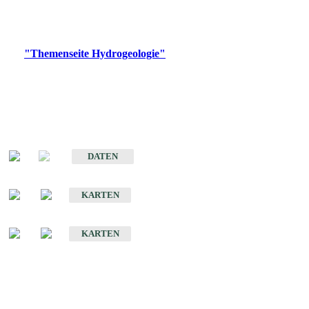
Bitte wählen Sie ein Produkt im gewünschten Format aus.
Digitale Produkte, die direkt downloadbar sind, finden Sie auf
der
"Themenseite Hydrogeologie"
im
LGRBgeoportal
.
Sonstige Fachthemen
Hydrogeologischer Bau und Aquifereigenschaften der Lockergesteine
im Oberrheingraben
DATEN
Hydrogeologische Erkundung von Baden-Württemberg 1 : 50 000 (HGE)
KARTEN
Hydrogeologische Karte von Baden-Württemberg 1 : 50 000 (HGK)
KARTEN
Schriften