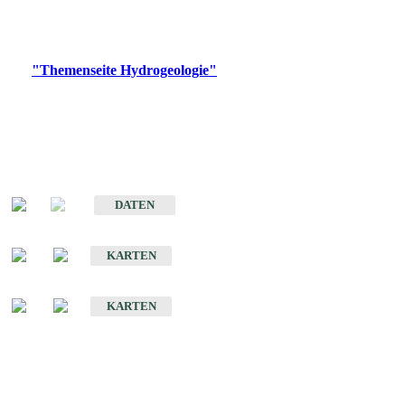
Bitte wählen Sie ein Produkt im gewünschten Format aus.
Digitale Produkte, die direkt downloadbar sind, finden Sie auf
der
"Themenseite Hydrogeologie"
im
LGRBgeoportal
.
Sonstige Fachthemen
Hydrogeologischer Bau und Aquifereigenschaften der Lockergesteine
im Oberrheingraben
DATEN
Hydrogeologische Erkundung von Baden-Württemberg 1 : 50 000 (HGE)
KARTEN
Hydrogeologische Karte von Baden-Württemberg 1 : 50 000 (HGK)
KARTEN
Schriften