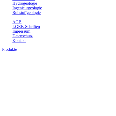
Hydrogeologie
Ingenieurgeologie
Rohstoffgeologie
Service
AGB
LGRB-Schriften
Impressum
Datenschutz
Kontakt
Produkte
Produkte des Themenbereichs
Hydrogeologie
Grundwasser ist die unterirdische Abflusskomponente des
Wasserkreislaufs und wesentlicher Bestandteil des Naturhaushalts.
Bei der Infiltration und Untergrundpassage kommt es zu vielfältigen
physikalischen und chemischen Wechselwirkungen mit dem
Untergrund. Die Aufenthaltszeit im Untergrund variiert zwischen
Tagen und Jahrtausenden. Im Fachbereich Hydrogeologie werden
Themen wie Grundwasserergiebigkeit, Hydrogeologische
Einheiten, Mineral-/Thermalwässer und Geogene
Grundwassertypen gezeigt.