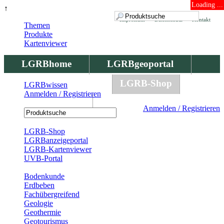
Loading ...
↑
Impressum
Datenschutz
Kontakt
Themen
Produkte
Kartenviewer
LGRBhome
LGRBgeoportal
LGRBbohrungen
LGRB-Shop
LGRBwissen
Anmelden / Registrieren
LGRBwissen
Anmelden / Registrieren
Registrierung
LGRB-Shop
LGRBanzeigeportal
LGRB-Kartenviewer
UVB-Portal
Produkte
Bodenkunde
Erdbeben
Fachübergreifend
Geologie
Geothermie
Geotourismus