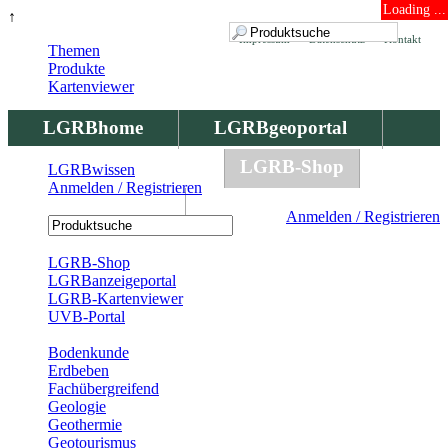
Loading ...
↑
Impressum
Datenschutz
Kontakt
Themen
Produkte
Kartenviewer
LGRBhome
LGRBgeoportal
LGRBbohrungen
LGRB-Shop
LGRBwissen
Anmelden / Registrieren
LGRBwissen
Anmelden / Registrieren
Registrierung
LGRB-Shop
LGRBanzeigeportal
LGRB-Kartenviewer
UVB-Portal
Produkte
Bodenkunde
Erdbeben
Fachübergreifend
Geologie
Geothermie
Geotourismus