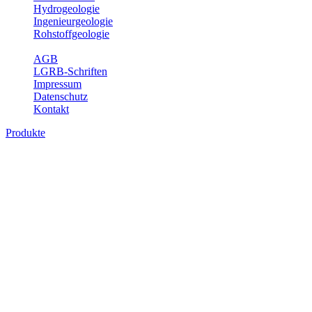
Hydrogeologie
Ingenieurgeologie
Rohstoffgeologie
Service
AGB
LGRB-Schriften
Impressum
Datenschutz
Kontakt
Produkte
Produkte des Themenbereichs
Hydrogeologie
Grundwasser ist die unterirdische Abflusskomponente des
Wasserkreislaufs und wesentlicher Bestandteil des Naturhaushalts.
Bei der Infiltration und Untergrundpassage kommt es zu vielfältigen
physikalischen und chemischen Wechselwirkungen mit dem
Untergrund. Die Aufenthaltszeit im Untergrund variiert zwischen
Tagen und Jahrtausenden. Im Fachbereich Hydrogeologie werden
Themen wie Grundwasserergiebigkeit, Hydrogeologische
Einheiten, Mineral-/Thermalwässer und Geogene
Grundwassertypen gezeigt.