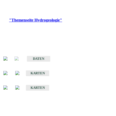
Bitte wählen Sie ein Produkt im gewünschten Format aus.
Digitale Produkte, die direkt downloadbar sind, finden Sie auf
der
"Themenseite Hydrogeologie"
im
LGRBgeoportal
.
Sonstige Fachthemen
Hydrogeologischer Bau und Aquifereigenschaften der Lockergesteine
im Oberrheingraben
DATEN
Hydrogeologische Erkundung von Baden-Württemberg 1 : 50 000 (HGE)
KARTEN
Hydrogeologische Karte von Baden-Württemberg 1 : 50 000 (HGK)
KARTEN
Schriften