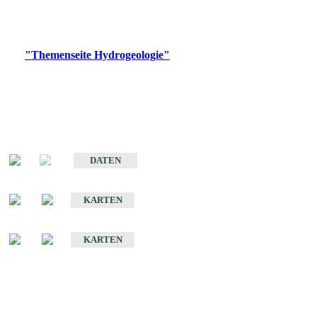
Bitte wählen Sie ein Produkt im gewünschten Format aus.
Digitale Produkte, die direkt downloadbar sind, finden Sie auf
der
"Themenseite Hydrogeologie"
im
LGRBgeoportal
.
Sonstige Fachthemen
Hydrogeologischer Bau und Aquifereigenschaften der Lockergesteine
im Oberrheingraben
DATEN
Hydrogeologische Erkundung von Baden-Württemberg 1 : 50 000 (HGE)
KARTEN
Hydrogeologische Karte von Baden-Württemberg 1 : 50 000 (HGK)
KARTEN
Schriften