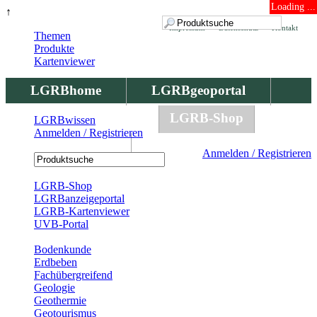
Loading ...
↑
Impressum
Datenschutz
Kontakt
Themen
Produkte
Kartenviewer
LGRBhome
LGRBgeoportal
LGRBbohrungen
LGRB-Shop
LGRBwissen
Anmelden / Registrieren
LGRBwissen
Anmelden / Registrieren
Registrierung
LGRB-Shop
LGRBanzeigeportal
LGRB-Kartenviewer
UVB-Portal
Produkte
Bodenkunde
Erdbeben
Fachübergreifend
Geologie
Geothermie
Geotourismus