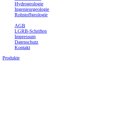
Hydrogeologie
Ingenieurgeologie
Rohstoffgeologie
Service
AGB
LGRB-Schriften
Impressum
Datenschutz
Kontakt
Produkte
Produkte des Themenbereichs
Hydrogeologie
Grundwasser ist die unterirdische Abflusskomponente des
Wasserkreislaufs und wesentlicher Bestandteil des Naturhaushalts.
Bei der Infiltration und Untergrundpassage kommt es zu vielfältigen
physikalischen und chemischen Wechselwirkungen mit dem
Untergrund. Die Aufenthaltszeit im Untergrund variiert zwischen
Tagen und Jahrtausenden. Im Fachbereich Hydrogeologie werden
Themen wie Grundwasserergiebigkeit, Hydrogeologische
Einheiten, Mineral-/Thermalwässer und Geogene
Grundwassertypen gezeigt.