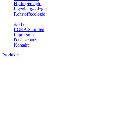
Hydrogeologie
Ingenieurgeologie
Rohstoffgeologie
Service
AGB
LGRB-Schriften
Impressum
Datenschutz
Kontakt
Produkte
Produkte des Themenbereichs
Hydrogeologie
Grundwasser ist die unterirdische Abflusskomponente des
Wasserkreislaufs und wesentlicher Bestandteil des Naturhaushalts.
Bei der Infiltration und Untergrundpassage kommt es zu vielfältigen
physikalischen und chemischen Wechselwirkungen mit dem
Untergrund. Die Aufenthaltszeit im Untergrund variiert zwischen
Tagen und Jahrtausenden. Im Fachbereich Hydrogeologie werden
Themen wie Grundwasserergiebigkeit, Hydrogeologische
Einheiten, Mineral-/Thermalwässer und Geogene
Grundwassertypen gezeigt.