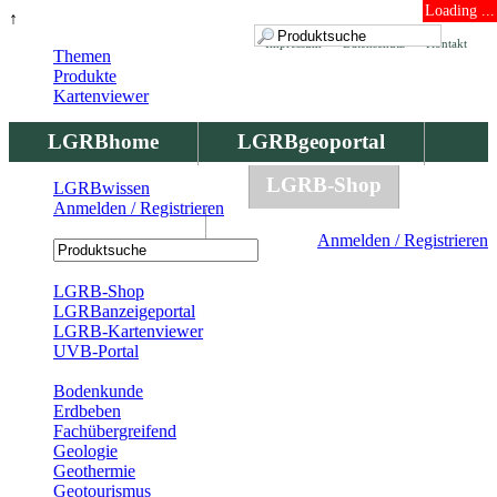
Loading ...
↑
Impressum
Datenschutz
Kontakt
Themen
Produkte
Kartenviewer
LGRBhome
LGRBgeoportal
LGRBbohrungen
LGRB-Shop
LGRBwissen
Anmelden / Registrieren
LGRBwissen
Anmelden / Registrieren
Registrierung
LGRB-Shop
LGRBanzeigeportal
LGRB-Kartenviewer
UVB-Portal
Produkte
Bodenkunde
Erdbeben
Fachübergreifend
Geologie
Geothermie
Geotourismus