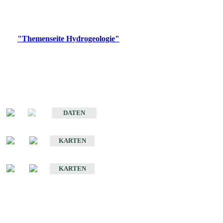
Bitte wählen Sie ein Produkt im gewünschten Format aus.
Digitale Produkte, die direkt downloadbar sind, finden Sie auf
der
"Themenseite Hydrogeologie"
im
LGRBgeoportal
.
Sonstige Fachthemen
Hydrogeologischer Bau und Aquifereigenschaften der Lockergesteine
im Oberrheingraben
DATEN
Hydrogeologische Erkundung von Baden-Württemberg 1 : 50 000 (HGE)
KARTEN
Hydrogeologische Karte von Baden-Württemberg 1 : 50 000 (HGK)
KARTEN
Schriften