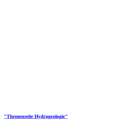
gie
aufs und wesentlicher Bestandteil des Naturhaushalts. Bei der Infiltr
ltszeit im Untergrund variiert zwischen Tagen und Jahrtausenden. 
ermalwässer und Geogene Grundwassertypen gezeigt.
er
"Themenseite Hydrogeologie"
im
LGRBgeoportal
.