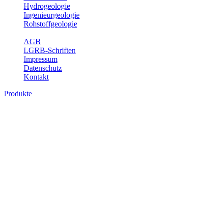
Hydrogeologie
Ingenieurgeologie
Rohstoffgeologie
Service
AGB
LGRB-Schriften
Impressum
Datenschutz
Kontakt
Produkte
Produkte des Themenbereichs Hydrogeolo
Grundwasser ist die unterirdische Abflusskomponente des Wasserkreisl
und chemischen Wechselwirkungen mit dem Untergrund. Die Aufentha
Grundwasserergiebigkeit, Hydrogeologische Einheiten, Mineral-/Th
Bitte wählen Sie ein Produkt im gewünschten Format aus.
Digitale Produkte, die direkt downloadbar sind, finden Sie auf d
Sonstige Fachthemen