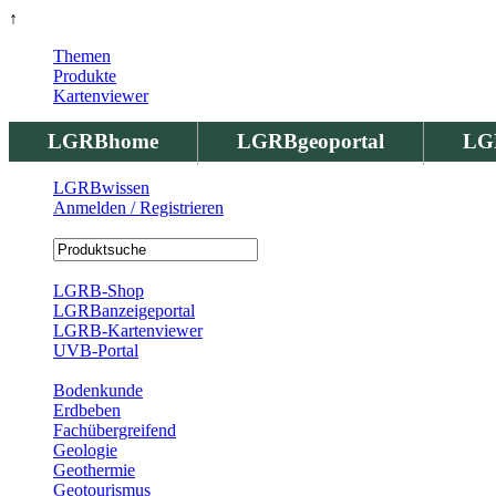
↑
Themen
Produkte
Kartenviewer
LGRBhome
LGRBgeoportal
LG
LGRBwissen
Anmelden / Registrieren
Registrierung
LGRB-Shop
LGRBanzeigeportal
LGRB-Kartenviewer
UVB-Portal
Produkte
Bodenkunde
Erdbeben
Fachübergreifend
Geologie
Geothermie
Geotourismus