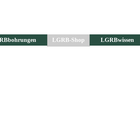
RBbohrungen
LGRB-Shop
LGRBwissen