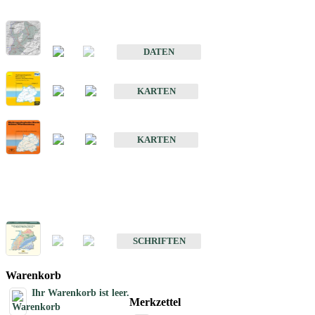
Hydrogeologischer Bau und Aquifereigenschaften der Lockergeste
im Oberrheingraben
DATEN
Hydrogeologische Erkundung von Baden-Württemberg 1 : 50 000
KARTEN
Hydrogeologische Karte von Baden-Württemberg 1 : 50 000 (HGK
KARTEN
Schriften
Schriften des Fachbereichs Hydrogeologie
SCHRIFTEN
Warenkorb
Ihr Warenkorb ist leer.
Merkzettel