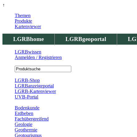
↑
Themen
Produkte
Kartenviewer
LGRBhome
LGRBgeoportal
LG
LGRBwissen
Anmelden / Registrieren
Registrierung
LGRB-Shop
LGRBanzeigeportal
LGRB-Kartenviewer
UVB-Portal
Produkte
Bodenkunde
Erdbeben
Fachübergreifend
Geologie
Geothermie
Geotourismus