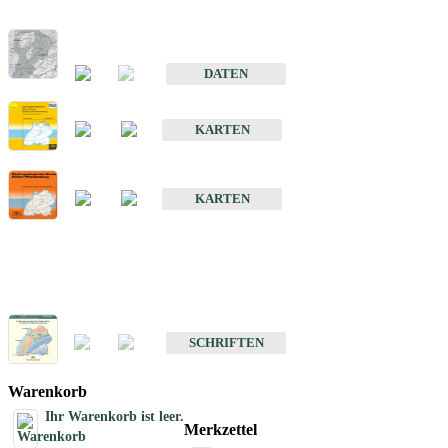
Hydrogeologischer Bau und Aquifereigenschaften der Lockergeste
im Oberrheingraben
DATEN
Hydrogeologische Erkundung von Baden-Württemberg 1 : 50 000
KARTEN
Hydrogeologische Karte von Baden-Württemberg 1 : 50 000 (HGK
KARTEN
Schriften
Schriften des Fachbereichs Hydrogeologie
SCHRIFTEN
Warenkorb
Ihr Warenkorb ist leer.
Merkzettel