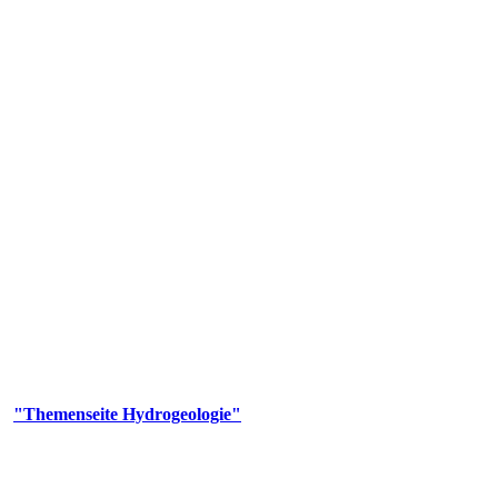
gie
aufs und wesentlicher Bestandteil des Naturhaushalts. Bei der Infiltr
ltszeit im Untergrund variiert zwischen Tagen und Jahrtausenden. 
ermalwässer und Geogene Grundwassertypen gezeigt.
er
"Themenseite Hydrogeologie"
im
LGRBgeoportal
.