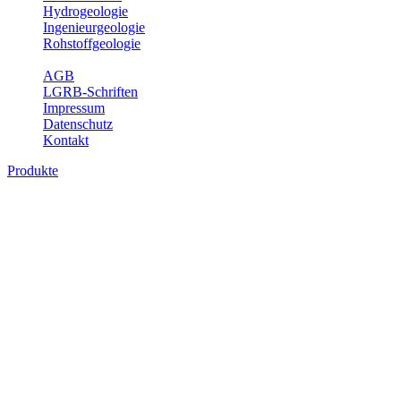
Hydrogeologie
Ingenieurgeologie
Rohstoffgeologie
Service
AGB
LGRB-Schriften
Impressum
Datenschutz
Kontakt
Produkte
Produkte des Themenbereichs Hydrogeolo
Grundwasser ist die unterirdische Abflusskomponente des Wasserkreisl
und chemischen Wechselwirkungen mit dem Untergrund. Die Aufentha
Grundwasserergiebigkeit, Hydrogeologische Einheiten, Mineral-/Th
Bitte wählen Sie ein Produkt im gewünschten Format aus.
Digitale Produkte, die direkt downloadbar sind, finden Sie auf d
Sonstige Fachthemen