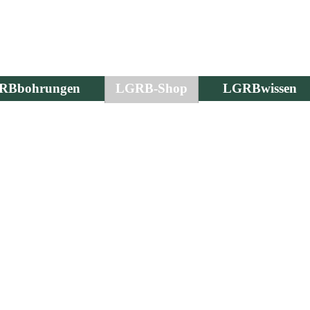
RBbohrungen
LGRB-Shop
LGRBwissen