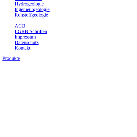
Hydrogeologie
Ingenieurgeologie
Rohstoffgeologie
Service
AGB
LGRB-Schriften
Impressum
Datenschutz
Kontakt
Produkte
Produkte des Themenbereichs
Hydrogeologie
Grundwasser ist die unterirdische Abflusskomponente des
Wasserkreislaufs und wesentlicher Bestandteil des Naturhaushalts.
Bei der Infiltration und Untergrundpassage kommt es zu vielfältigen
physikalischen und chemischen Wechselwirkungen mit dem
Untergrund. Die Aufenthaltszeit im Untergrund variiert zwischen
Tagen und Jahrtausenden. Im Fachbereich Hydrogeologie werden
Themen wie Grundwasserergiebigkeit, Hydrogeologische
Einheiten, Mineral-/Thermalwässer und Geogene
Grundwassertypen gezeigt.