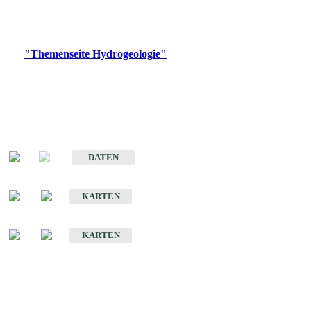
Bitte wählen Sie ein Produkt im gewünschten Format aus.
Digitale Produkte, die direkt downloadbar sind, finden Sie auf
der
"Themenseite Hydrogeologie"
im
LGRBgeoportal
.
Sonstige Fachthemen
Hydrogeologischer Bau und Aquifereigenschaften der Lockergesteine
im Oberrheingraben
DATEN
Hydrogeologische Erkundung von Baden-Württemberg 1 : 50 000 (HGE)
KARTEN
Hydrogeologische Karte von Baden-Württemberg 1 : 50 000 (HGK)
KARTEN
Schriften