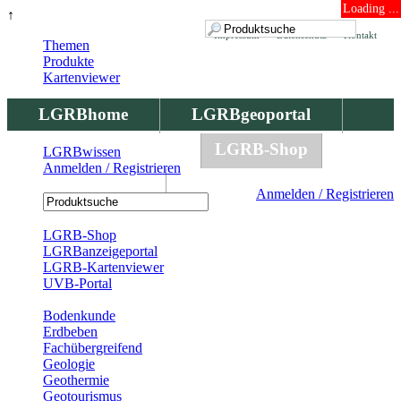
Loading ...
↑
Impressum
Datenschutz
Kontakt
Themen
Produkte
Kartenviewer
LGRBhome
LGRBgeoportal
LGRBbohrungen
LGRB-Shop
LGRBwissen
Anmelden / Registrieren
LGRBwissen
Anmelden / Registrieren
Registrierung
LGRB-Shop
LGRBanzeigeportal
LGRB-Kartenviewer
UVB-Portal
Produkte
Bodenkunde
Erdbeben
Fachübergreifend
Geologie
Geothermie
Geotourismus