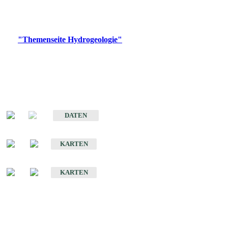
Bitte wählen Sie ein Produkt im gewünschten Format aus.
Digitale Produkte, die direkt downloadbar sind, finden Sie auf
der
"Themenseite Hydrogeologie"
im
LGRBgeoportal
.
Sonstige Fachthemen
Hydrogeologischer Bau und Aquifereigenschaften der Lockergesteine
im Oberrheingraben
DATEN
Hydrogeologische Erkundung von Baden-Württemberg 1 : 50 000 (HGE)
KARTEN
Hydrogeologische Karte von Baden-Württemberg 1 : 50 000 (HGK)
KARTEN
Schriften