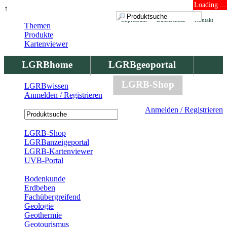
Loading ...
↑
Impressum
Datenschutz
Kontakt
Themen
Produkte
Kartenviewer
LGRBhome
LGRBgeoportal
LGRBbohrungen
LGRB-Shop
LGRBwissen
Anmelden / Registrieren
LGRBwissen
Anmelden / Registrieren
Registrierung
LGRB-Shop
LGRBanzeigeportal
LGRB-Kartenviewer
UVB-Portal
Produkte
Bodenkunde
Erdbeben
Fachübergreifend
Geologie
Geothermie
Geotourismus