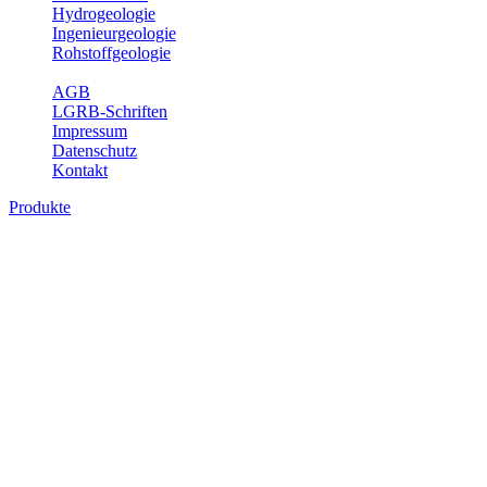
Hydrogeologie
Ingenieurgeologie
Rohstoffgeologie
Service
AGB
LGRB-Schriften
Impressum
Datenschutz
Kontakt
Produkte
Produkte des Themenbereichs
Hydrogeologie
Grundwasser ist die unterirdische Abflusskomponente des
Wasserkreislaufs und wesentlicher Bestandteil des Naturhaushalts.
Bei der Infiltration und Untergrundpassage kommt es zu vielfältigen
physikalischen und chemischen Wechselwirkungen mit dem
Untergrund. Die Aufenthaltszeit im Untergrund variiert zwischen
Tagen und Jahrtausenden. Im Fachbereich Hydrogeologie werden
Themen wie Grundwasserergiebigkeit, Hydrogeologische
Einheiten, Mineral-/Thermalwässer und Geogene
Grundwassertypen gezeigt.