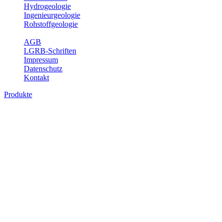
Hydrogeologie
Ingenieurgeologie
Rohstoffgeologie
Service
AGB
LGRB-Schriften
Impressum
Datenschutz
Kontakt
Produkte
Produkte des Themenbereichs
Hydrogeologie
Grundwasser ist die unterirdische Abflusskomponente des
Wasserkreislaufs und wesentlicher Bestandteil des Naturhaushalts.
Bei der Infiltration und Untergrundpassage kommt es zu vielfältigen
physikalischen und chemischen Wechselwirkungen mit dem
Untergrund. Die Aufenthaltszeit im Untergrund variiert zwischen
Tagen und Jahrtausenden. Im Fachbereich Hydrogeologie werden
Themen wie Grundwasserergiebigkeit, Hydrogeologische
Einheiten, Mineral-/Thermalwässer und Geogene
Grundwassertypen gezeigt.