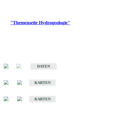
Bitte wählen Sie ein Produkt im gewünschten Format aus.
Digitale Produkte, die direkt downloadbar sind, finden Sie auf
der
"Themenseite Hydrogeologie"
im
LGRBgeoportal
.
Sonstige Fachthemen
Hydrogeologischer Bau und Aquifereigenschaften der Lockergesteine
im Oberrheingraben
DATEN
Hydrogeologische Erkundung von Baden-Württemberg 1 : 50 000 (HGE)
KARTEN
Hydrogeologische Karte von Baden-Württemberg 1 : 50 000 (HGK)
KARTEN
Schriften