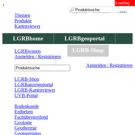
Loading ...
↑
Impressum
Datenschutz
Kontakt
Themen
Produkte
Kartenviewer
LGRBhome
LGRBgeoportal
LGRBbohrungen
LGRB-Shop
LGRBwissen
Anmelden / Registrieren
LGRBwissen
Anmelden / Registrieren
Registrierung
LGRB-Shop
LGRBanzeigeportal
LGRB-Kartenviewer
UVB-Portal
Produkte
Bodenkunde
Erdbeben
Fachübergreifend
Geologie
Geothermie
Geotourismus