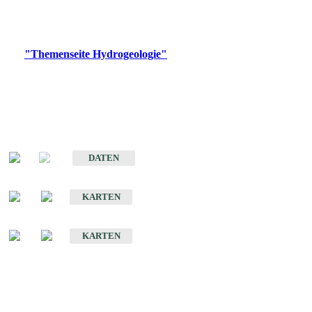
Bitte wählen Sie ein Produkt im gewünschten Format aus.
Digitale Produkte, die direkt downloadbar sind, finden Sie auf
der
"Themenseite Hydrogeologie"
im
LGRBgeoportal
.
Sonstige Fachthemen
Hydrogeologischer Bau und Aquifereigenschaften der Lockergesteine
im Oberrheingraben
DATEN
Hydrogeologische Erkundung von Baden-Württemberg 1 : 50 000 (HGE)
KARTEN
Hydrogeologische Karte von Baden-Württemberg 1 : 50 000 (HGK)
KARTEN
Schriften