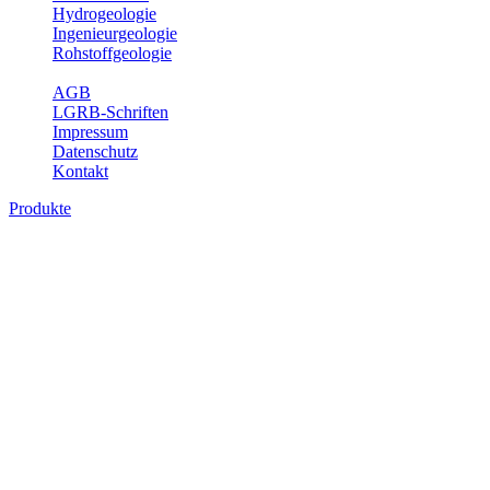
Hydrogeologie
Ingenieurgeologie
Rohstoffgeologie
Service
AGB
LGRB-Schriften
Impressum
Datenschutz
Kontakt
Produkte
Produkte des Themenbereichs
Hydrogeologie
Grundwasser ist die unterirdische Abflusskomponente des
Wasserkreislaufs und wesentlicher Bestandteil des Naturhaushalts.
Bei der Infiltration und Untergrundpassage kommt es zu vielfältigen
physikalischen und chemischen Wechselwirkungen mit dem
Untergrund. Die Aufenthaltszeit im Untergrund variiert zwischen
Tagen und Jahrtausenden. Im Fachbereich Hydrogeologie werden
Themen wie Grundwasserergiebigkeit, Hydrogeologische
Einheiten, Mineral-/Thermalwässer und Geogene
Grundwassertypen gezeigt.