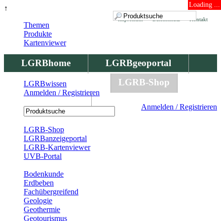
Loading ...
↑
Impressum
Datenschutz
Kontakt
Themen
Produkte
Kartenviewer
LGRBhome
LGRBgeoportal
LGRBbohrungen
LGRB-Shop
LGRBwissen
Anmelden / Registrieren
LGRBwissen
Anmelden / Registrieren
Registrierung
LGRB-Shop
LGRBanzeigeportal
LGRB-Kartenviewer
UVB-Portal
Produkte
Bodenkunde
Erdbeben
Fachübergreifend
Geologie
Geothermie
Geotourismus