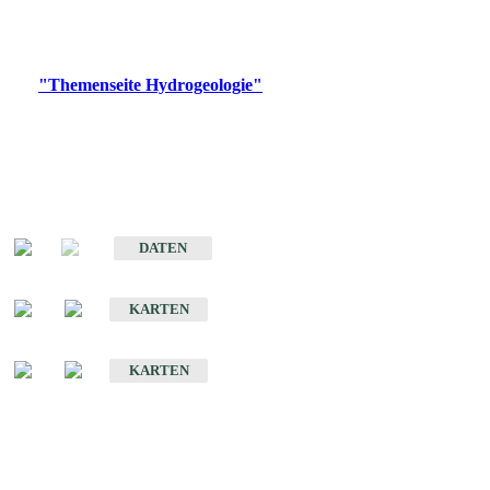
Bitte wählen Sie ein Produkt im gewünschten Format aus.
Digitale Produkte, die direkt downloadbar sind, finden Sie auf
der
"Themenseite Hydrogeologie"
im
LGRBgeoportal
.
Sonstige Fachthemen
Hydrogeologischer Bau und Aquifereigenschaften der Lockergesteine
im Oberrheingraben
DATEN
Hydrogeologische Erkundung von Baden-Württemberg 1 : 50 000 (HGE)
KARTEN
Hydrogeologische Karte von Baden-Württemberg 1 : 50 000 (HGK)
KARTEN
Schriften