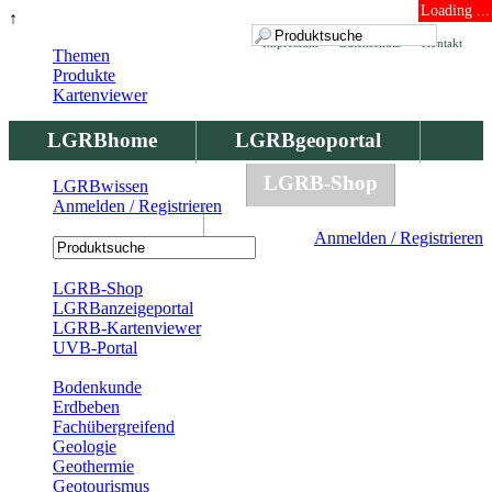
Loading ...
↑
Impressum
Datenschutz
Kontakt
Themen
Produkte
Kartenviewer
LGRBhome
LGRBgeoportal
LGRBbohrungen
LGRB-Shop
LGRBwissen
Anmelden / Registrieren
LGRBwissen
Anmelden / Registrieren
Registrierung
LGRB-Shop
LGRBanzeigeportal
LGRB-Kartenviewer
UVB-Portal
Produkte
Bodenkunde
Erdbeben
Fachübergreifend
Geologie
Geothermie
Geotourismus