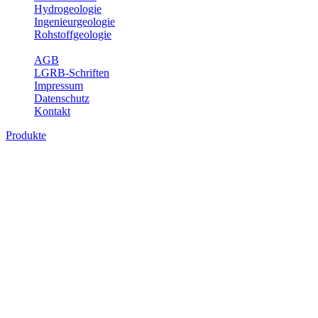
Hydrogeologie
Ingenieurgeologie
Rohstoffgeologie
Service
AGB
LGRB-Schriften
Impressum
Datenschutz
Kontakt
Produkte
Produkte des Themenbereichs
Hydrogeologie
Grundwasser ist die unterirdische Abflusskomponente des
Wasserkreislaufs und wesentlicher Bestandteil des Naturhaushalts.
Bei der Infiltration und Untergrundpassage kommt es zu vielfältigen
physikalischen und chemischen Wechselwirkungen mit dem
Untergrund. Die Aufenthaltszeit im Untergrund variiert zwischen
Tagen und Jahrtausenden. Im Fachbereich Hydrogeologie werden
Themen wie Grundwasserergiebigkeit, Hydrogeologische
Einheiten, Mineral-/Thermalwässer und Geogene
Grundwassertypen gezeigt.