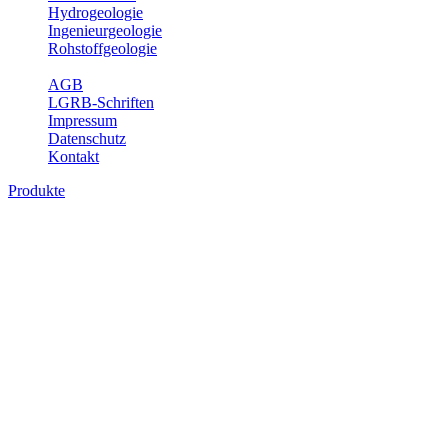
Hydrogeologie
Ingenieurgeologie
Rohstoffgeologie
Service
AGB
LGRB-Schriften
Impressum
Datenschutz
Kontakt
Produkte
Produkte des Themenbereichs
Hydrogeologie
Grundwasser ist die unterirdische Abflusskomponente des
Wasserkreislaufs und wesentlicher Bestandteil des Naturhaushalts.
Bei der Infiltration und Untergrundpassage kommt es zu vielfältigen
physikalischen und chemischen Wechselwirkungen mit dem
Untergrund. Die Aufenthaltszeit im Untergrund variiert zwischen
Tagen und Jahrtausenden. Im Fachbereich Hydrogeologie werden
Themen wie Grundwasserergiebigkeit, Hydrogeologische
Einheiten, Mineral-/Thermalwässer und Geogene
Grundwassertypen gezeigt.