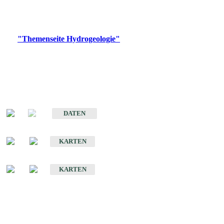
Bitte wählen Sie ein Produkt im gewünschten Format aus.
Digitale Produkte, die direkt downloadbar sind, finden Sie auf
der
"Themenseite Hydrogeologie"
im
LGRBgeoportal
.
Sonstige Fachthemen
Hydrogeologischer Bau und Aquifereigenschaften der Lockergesteine
im Oberrheingraben
DATEN
Hydrogeologische Erkundung von Baden-Württemberg 1 : 50 000 (HGE)
KARTEN
Hydrogeologische Karte von Baden-Württemberg 1 : 50 000 (HGK)
KARTEN
Schriften