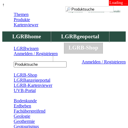
Loading ...
↑
Impressum
Datenschutz
Kontakt
Themen
Produkte
Kartenviewer
LGRBhome
LGRBgeoportal
LGRBbohrungen
LGRB-Shop
LGRBwissen
Anmelden / Registrieren
LGRBwissen
Anmelden / Registrieren
Registrierung
LGRB-Shop
LGRBanzeigeportal
LGRB-Kartenviewer
UVB-Portal
Produkte
Bodenkunde
Erdbeben
Fachübergreifend
Geologie
Geothermie
Geotourismus