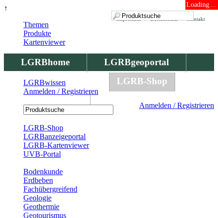
Loading ...
↑
Impressum
Datenschutz
Kontakt
Themen
Produkte
Kartenviewer
LGRBhome
LGRBgeoportal
LGRBbohrungen
LGRB-Shop
LGRBwissen
Anmelden / Registrieren
LGRBwissen
Anmelden / Registrieren
Registrierung
LGRB-Shop
LGRBanzeigeportal
LGRB-Kartenviewer
UVB-Portal
Produkte
Bodenkunde
Erdbeben
Fachübergreifend
Geologie
Geothermie
Geotourismus