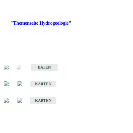
Bitte wählen Sie ein Produkt im gewünschten Format aus.
Digitale Produkte, die direkt downloadbar sind, finden Sie auf
der
"Themenseite Hydrogeologie"
im
LGRBgeoportal
.
Sonstige Fachthemen
Hydrogeologischer Bau und Aquifereigenschaften der Lockergesteine
im Oberrheingraben
DATEN
Hydrogeologische Erkundung von Baden-Württemberg 1 : 50 000 (HGE)
KARTEN
Hydrogeologische Karte von Baden-Württemberg 1 : 50 000 (HGK)
KARTEN
Schriften