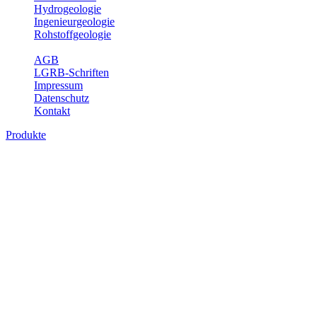
Hydrogeologie
Ingenieurgeologie
Rohstoffgeologie
Service
AGB
LGRB-Schriften
Impressum
Datenschutz
Kontakt
Produkte
Produkte des Themenbereichs
Hydrogeologie
Grundwasser ist die unterirdische Abflusskomponente des
Wasserkreislaufs und wesentlicher Bestandteil des Naturhaushalts.
Bei der Infiltration und Untergrundpassage kommt es zu vielfältigen
physikalischen und chemischen Wechselwirkungen mit dem
Untergrund. Die Aufenthaltszeit im Untergrund variiert zwischen
Tagen und Jahrtausenden. Im Fachbereich Hydrogeologie werden
Themen wie Grundwasserergiebigkeit, Hydrogeologische
Einheiten, Mineral-/Thermalwässer und Geogene
Grundwassertypen gezeigt.