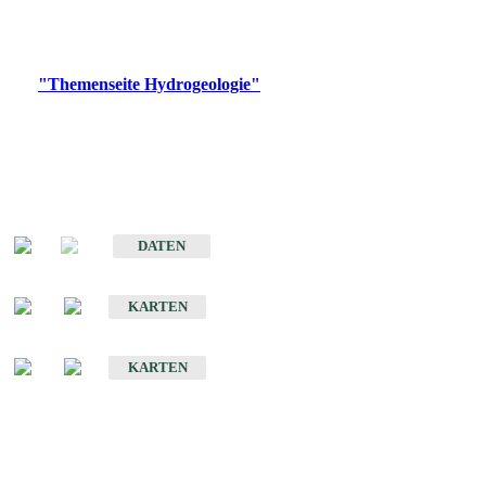
Bitte wählen Sie ein Produkt im gewünschten Format aus.
Digitale Produkte, die direkt downloadbar sind, finden Sie auf
der
"Themenseite Hydrogeologie"
im
LGRBgeoportal
.
Sonstige Fachthemen
Hydrogeologischer Bau und Aquifereigenschaften der Lockergesteine
im Oberrheingraben
DATEN
Hydrogeologische Erkundung von Baden-Württemberg 1 : 50 000 (HGE)
KARTEN
Hydrogeologische Karte von Baden-Württemberg 1 : 50 000 (HGK)
KARTEN
Schriften