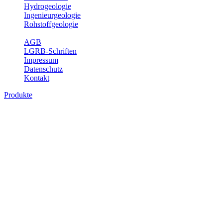
Hydrogeologie
Ingenieurgeologie
Rohstoffgeologie
Service
AGB
LGRB-Schriften
Impressum
Datenschutz
Kontakt
Produkte
Produkte des Themenbereichs
Hydrogeologie
Grundwasser ist die unterirdische Abflusskomponente des
Wasserkreislaufs und wesentlicher Bestandteil des Naturhaushalts.
Bei der Infiltration und Untergrundpassage kommt es zu vielfältigen
physikalischen und chemischen Wechselwirkungen mit dem
Untergrund. Die Aufenthaltszeit im Untergrund variiert zwischen
Tagen und Jahrtausenden. Im Fachbereich Hydrogeologie werden
Themen wie Grundwasserergiebigkeit, Hydrogeologische
Einheiten, Mineral-/Thermalwässer und Geogene
Grundwassertypen gezeigt.