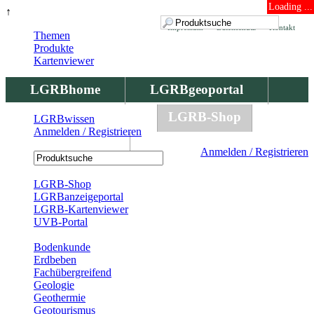
Loading ...
↑
Impressum
Datenschutz
Kontakt
Themen
Produkte
Kartenviewer
LGRBhome
LGRBgeoportal
LGRBbohrungen
LGRB-Shop
LGRBwissen
Anmelden / Registrieren
LGRBwissen
Anmelden / Registrieren
Registrierung
LGRB-Shop
LGRBanzeigeportal
LGRB-Kartenviewer
UVB-Portal
Produkte
Bodenkunde
Erdbeben
Fachübergreifend
Geologie
Geothermie
Geotourismus