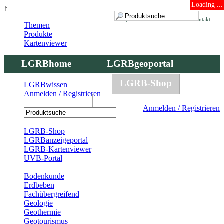
Loading ...
↑
Impressum
Datenschutz
Kontakt
Themen
Produkte
Kartenviewer
LGRBhome
LGRBgeoportal
LGRBbohrungen
LGRB-Shop
LGRBwissen
Anmelden / Registrieren
LGRBwissen
Anmelden / Registrieren
Registrierung
LGRB-Shop
LGRBanzeigeportal
LGRB-Kartenviewer
UVB-Portal
Produkte
Bodenkunde
Erdbeben
Fachübergreifend
Geologie
Geothermie
Geotourismus