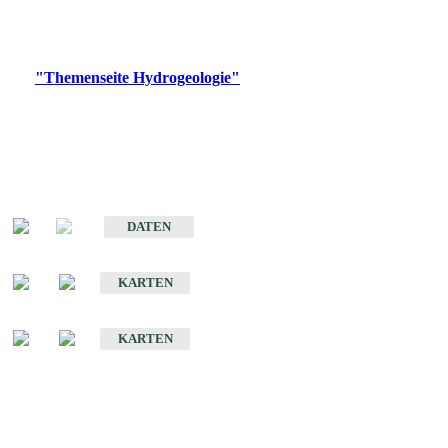
Bitte wählen Sie ein Produkt im gewünschten Format aus.
Digitale Produkte, die direkt downloadbar sind, finden Sie auf
der
"Themenseite Hydrogeologie"
im
LGRBgeoportal
.
Sonstige Fachthemen
Hydrogeologischer Bau und Aquifereigenschaften der Lockergesteine
im Oberrheingraben
DATEN
Hydrogeologische Erkundung von Baden-Württemberg 1 : 50 000 (HGE)
KARTEN
Hydrogeologische Karte von Baden-Württemberg 1 : 50 000 (HGK)
KARTEN
Schriften