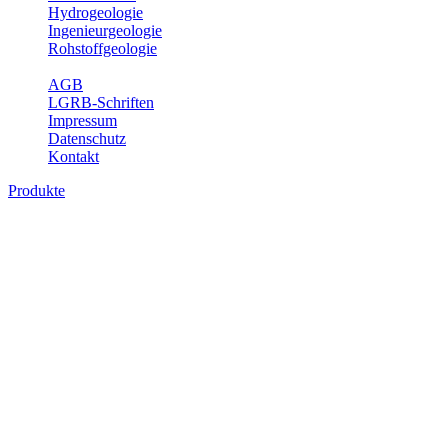
Hydrogeologie
Ingenieurgeologie
Rohstoffgeologie
Service
AGB
LGRB-Schriften
Impressum
Datenschutz
Kontakt
Produkte
Produkte des Themenbereichs
Hydrogeologie
Grundwasser ist die unterirdische Abflusskomponente des
Wasserkreislaufs und wesentlicher Bestandteil des Naturhaushalts.
Bei der Infiltration und Untergrundpassage kommt es zu vielfältigen
physikalischen und chemischen Wechselwirkungen mit dem
Untergrund. Die Aufenthaltszeit im Untergrund variiert zwischen
Tagen und Jahrtausenden. Im Fachbereich Hydrogeologie werden
Themen wie Grundwasserergiebigkeit, Hydrogeologische
Einheiten, Mineral-/Thermalwässer und Geogene
Grundwassertypen gezeigt.