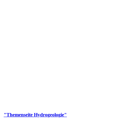
gie
aufs und wesentlicher Bestandteil des Naturhaushalts. Bei der Infiltr
ltszeit im Untergrund variiert zwischen Tagen und Jahrtausenden. 
ermalwässer und Geogene Grundwassertypen gezeigt.
er
"Themenseite Hydrogeologie"
im
LGRBgeoportal
.