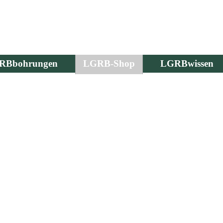
RBbohrungen
LGRB-Shop
LGRBwissen