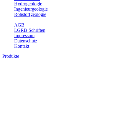
Hydrogeologie
Ingenieurgeologie
Rohstoffgeologie
Service
AGB
LGRB-Schriften
Impressum
Datenschutz
Kontakt
Produkte
Produkte des Themenbereichs Hydrogeolo
Grundwasser ist die unterirdische Abflusskomponente des Wasserkreisl
und chemischen Wechselwirkungen mit dem Untergrund. Die Aufentha
Grundwasserergiebigkeit, Hydrogeologische Einheiten, Mineral-/Th
Bitte wählen Sie ein Produkt im gewünschten Format aus.
Digitale Produkte, die direkt downloadbar sind, finden Sie auf d
Sonstige Fachthemen