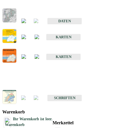
Hydrogeologischer Bau und Aquifereigenschaften der Lockergeste
im Oberrheingraben
DATEN
Hydrogeologische Erkundung von Baden-Württemberg 1 : 50 000
KARTEN
Hydrogeologische Karte von Baden-Württemberg 1 : 50 000 (HGK
KARTEN
Schriften
Schriften des Fachbereichs Hydrogeologie
SCHRIFTEN
Warenkorb
Ihr Warenkorb ist leer.
Merkzettel