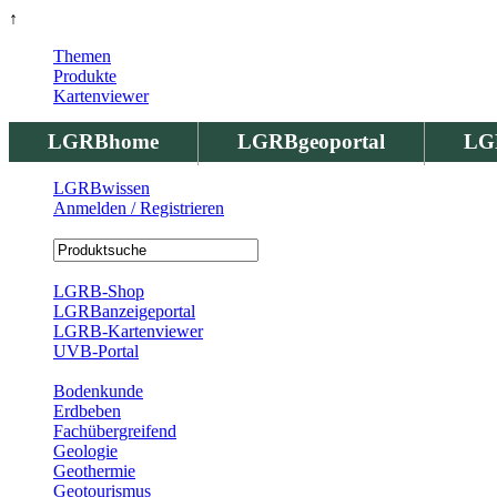
↑
Themen
Produkte
Kartenviewer
LGRBhome
LGRBgeoportal
LG
LGRBwissen
Anmelden / Registrieren
Registrierung
LGRB-Shop
LGRBanzeigeportal
LGRB-Kartenviewer
UVB-Portal
Produkte
Bodenkunde
Erdbeben
Fachübergreifend
Geologie
Geothermie
Geotourismus