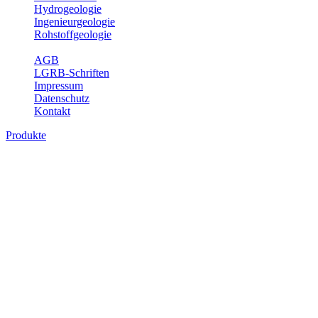
Hydrogeologie
Ingenieurgeologie
Rohstoffgeologie
Service
AGB
LGRB-Schriften
Impressum
Datenschutz
Kontakt
Produkte
Produkte des Themenbereichs
Hydrogeologie
Grundwasser ist die unterirdische Abflusskomponente des
Wasserkreislaufs und wesentlicher Bestandteil des Naturhaushalts.
Bei der Infiltration und Untergrundpassage kommt es zu vielfältigen
physikalischen und chemischen Wechselwirkungen mit dem
Untergrund. Die Aufenthaltszeit im Untergrund variiert zwischen
Tagen und Jahrtausenden. Im Fachbereich Hydrogeologie werden
Themen wie Grundwasserergiebigkeit, Hydrogeologische
Einheiten, Mineral-/Thermalwässer und Geogene
Grundwassertypen gezeigt.