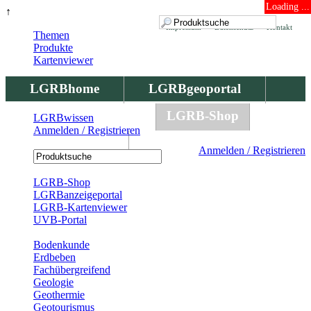
Loading ...
↑
Impressum
Datenschutz
Kontakt
Themen
Produkte
Kartenviewer
LGRBhome
LGRBgeoportal
LGRBbohrungen
LGRB-Shop
LGRBwissen
Anmelden / Registrieren
LGRBwissen
Anmelden / Registrieren
Registrierung
LGRB-Shop
LGRBanzeigeportal
LGRB-Kartenviewer
UVB-Portal
Produkte
Bodenkunde
Erdbeben
Fachübergreifend
Geologie
Geothermie
Geotourismus