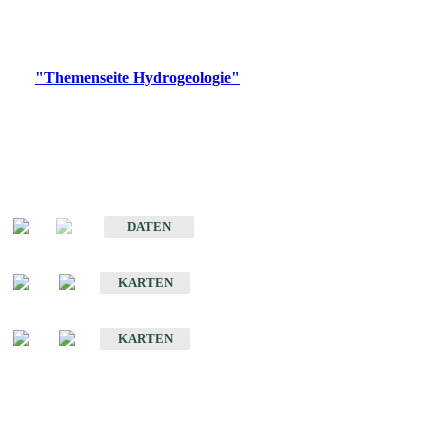
Bitte wählen Sie ein Produkt im gewünschten Format aus.
Digitale Produkte, die direkt downloadbar sind, finden Sie auf
der
"Themenseite Hydrogeologie"
im
LGRBgeoportal
.
Sonstige Fachthemen
Hydrogeologischer Bau und Aquifereigenschaften der Lockergesteine
im Oberrheingraben
DATEN
Hydrogeologische Erkundung von Baden-Württemberg 1 : 50 000 (HGE)
KARTEN
Hydrogeologische Karte von Baden-Württemberg 1 : 50 000 (HGK)
KARTEN
Schriften