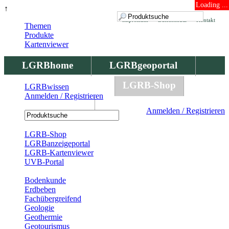
Loading ...
↑
Impressum
Datenschutz
Kontakt
Themen
Produkte
Kartenviewer
LGRBhome
LGRBgeoportal
LGRBbohrungen
LGRB-Shop
LGRBwissen
Anmelden / Registrieren
LGRBwissen
Anmelden / Registrieren
Registrierung
LGRB-Shop
LGRBanzeigeportal
LGRB-Kartenviewer
UVB-Portal
Produkte
Bodenkunde
Erdbeben
Fachübergreifend
Geologie
Geothermie
Geotourismus