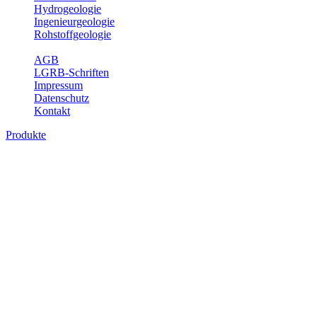
Hydrogeologie
Ingenieurgeologie
Rohstoffgeologie
Service
AGB
LGRB-Schriften
Impressum
Datenschutz
Kontakt
Produkte
Produkte des Themenbereichs
Hydrogeologie
Grundwasser ist die unterirdische Abflusskomponente des
Wasserkreislaufs und wesentlicher Bestandteil des Naturhaushalts.
Bei der Infiltration und Untergrundpassage kommt es zu vielfältigen
physikalischen und chemischen Wechselwirkungen mit dem
Untergrund. Die Aufenthaltszeit im Untergrund variiert zwischen
Tagen und Jahrtausenden. Im Fachbereich Hydrogeologie werden
Themen wie Grundwasserergiebigkeit, Hydrogeologische
Einheiten, Mineral-/Thermalwässer und Geogene
Grundwassertypen gezeigt.