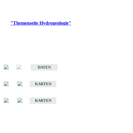
Bitte wählen Sie ein Produkt im gewünschten Format aus.
Digitale Produkte, die direkt downloadbar sind, finden Sie auf
der
"Themenseite Hydrogeologie"
im
LGRBgeoportal
.
Sonstige Fachthemen
Hydrogeologischer Bau und Aquifereigenschaften der Lockergesteine
im Oberrheingraben
DATEN
Hydrogeologische Erkundung von Baden-Württemberg 1 : 50 000 (HGE)
KARTEN
Hydrogeologische Karte von Baden-Württemberg 1 : 50 000 (HGK)
KARTEN
Schriften