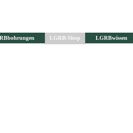
RBbohrungen
LGRB-Shop
LGRBwissen