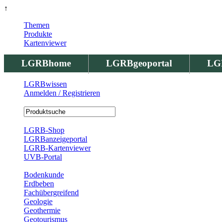
↑
Themen
Produkte
Kartenviewer
LGRBhome
LGRBgeoportal
LG
LGRBwissen
Anmelden / Registrieren
Registrierung
LGRB-Shop
LGRBanzeigeportal
LGRB-Kartenviewer
UVB-Portal
Produkte
Bodenkunde
Erdbeben
Fachübergreifend
Geologie
Geothermie
Geotourismus