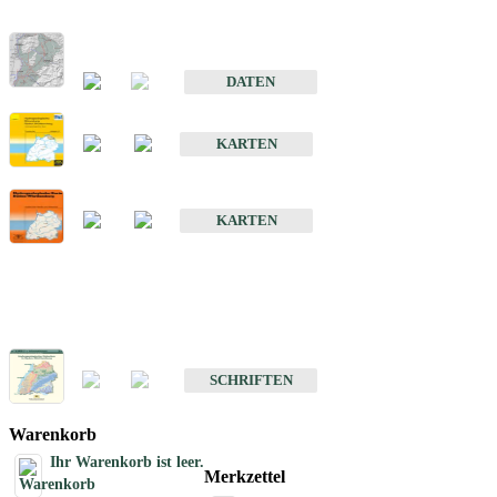
Hydrogeologischer Bau und Aquifereigenschaften der Lockergeste
im Oberrheingraben
DATEN
Hydrogeologische Erkundung von Baden-Württemberg 1 : 50 000
KARTEN
Hydrogeologische Karte von Baden-Württemberg 1 : 50 000 (HGK
KARTEN
Schriften
Schriften des Fachbereichs Hydrogeologie
SCHRIFTEN
Warenkorb
Ihr Warenkorb ist leer.
Merkzettel