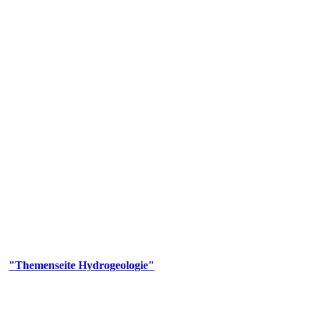
gie
aufs und wesentlicher Bestandteil des Naturhaushalts. Bei der Infiltr
ltszeit im Untergrund variiert zwischen Tagen und Jahrtausenden. 
ermalwässer und Geogene Grundwassertypen gezeigt.
er
"Themenseite Hydrogeologie"
im
LGRBgeoportal
.