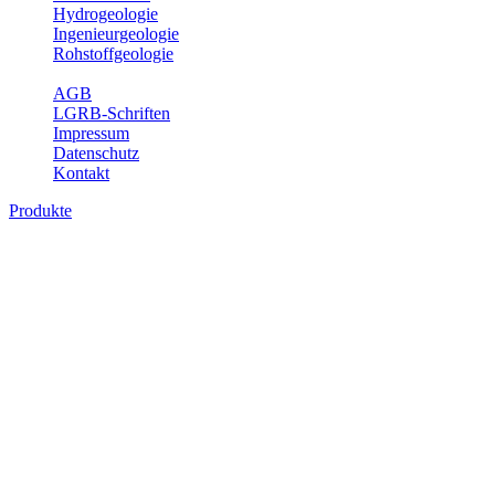
Hydrogeologie
Ingenieurgeologie
Rohstoffgeologie
Service
AGB
LGRB-Schriften
Impressum
Datenschutz
Kontakt
Produkte
Produkte des Themenbereichs Hydrogeolo
Grundwasser ist die unterirdische Abflusskomponente des Wasserkreisl
und chemischen Wechselwirkungen mit dem Untergrund. Die Aufentha
Grundwasserergiebigkeit, Hydrogeologische Einheiten, Mineral-/Th
Bitte wählen Sie ein Produkt im gewünschten Format aus.
Digitale Produkte, die direkt downloadbar sind, finden Sie auf d
Sonstige Fachthemen