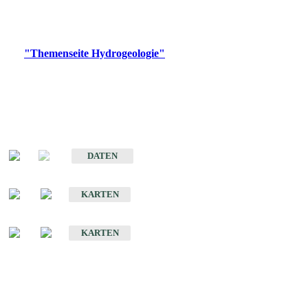
Bitte wählen Sie ein Produkt im gewünschten Format aus.
Digitale Produkte, die direkt downloadbar sind, finden Sie auf
der
"Themenseite Hydrogeologie"
im
LGRBgeoportal
.
Sonstige Fachthemen
Hydrogeologischer Bau und Aquifereigenschaften der Lockergesteine
im Oberrheingraben
DATEN
Hydrogeologische Erkundung von Baden-Württemberg 1 : 50 000 (HGE)
KARTEN
Hydrogeologische Karte von Baden-Württemberg 1 : 50 000 (HGK)
KARTEN
Schriften