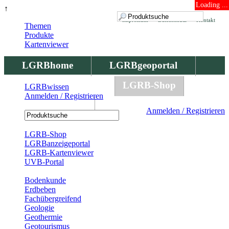
Loading ...
↑
Impressum
Datenschutz
Kontakt
Themen
Produkte
Kartenviewer
LGRBhome
LGRBgeoportal
LGRBbohrungen
LGRB-Shop
LGRBwissen
Anmelden / Registrieren
LGRBwissen
Anmelden / Registrieren
Registrierung
LGRB-Shop
LGRBanzeigeportal
LGRB-Kartenviewer
UVB-Portal
Produkte
Bodenkunde
Erdbeben
Fachübergreifend
Geologie
Geothermie
Geotourismus