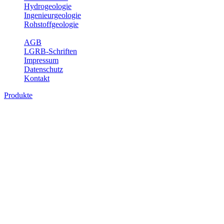
Hydrogeologie
Ingenieurgeologie
Rohstoffgeologie
Service
AGB
LGRB-Schriften
Impressum
Datenschutz
Kontakt
Produkte
Produkte des Themenbereichs
Hydrogeologie
Grundwasser ist die unterirdische Abflusskomponente des
Wasserkreislaufs und wesentlicher Bestandteil des Naturhaushalts.
Bei der Infiltration und Untergrundpassage kommt es zu vielfältigen
physikalischen und chemischen Wechselwirkungen mit dem
Untergrund. Die Aufenthaltszeit im Untergrund variiert zwischen
Tagen und Jahrtausenden. Im Fachbereich Hydrogeologie werden
Themen wie Grundwasserergiebigkeit, Hydrogeologische
Einheiten, Mineral-/Thermalwässer und Geogene
Grundwassertypen gezeigt.