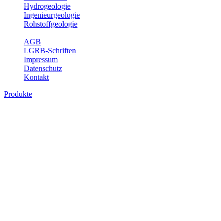
Hydrogeologie
Ingenieurgeologie
Rohstoffgeologie
Service
AGB
LGRB-Schriften
Impressum
Datenschutz
Kontakt
Produkte
Produkte des Themenbereichs
Hydrogeologie
Grundwasser ist die unterirdische Abflusskomponente des
Wasserkreislaufs und wesentlicher Bestandteil des Naturhaushalts.
Bei der Infiltration und Untergrundpassage kommt es zu vielfältigen
physikalischen und chemischen Wechselwirkungen mit dem
Untergrund. Die Aufenthaltszeit im Untergrund variiert zwischen
Tagen und Jahrtausenden. Im Fachbereich Hydrogeologie werden
Themen wie Grundwasserergiebigkeit, Hydrogeologische
Einheiten, Mineral-/Thermalwässer und Geogene
Grundwassertypen gezeigt.