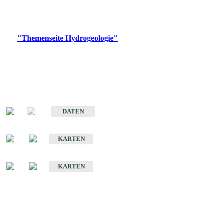
Bitte wählen Sie ein Produkt im gewünschten Format aus.
Digitale Produkte, die direkt downloadbar sind, finden Sie auf
der
"Themenseite Hydrogeologie"
im
LGRBgeoportal
.
Sonstige Fachthemen
Hydrogeologischer Bau und Aquifereigenschaften der Lockergesteine
im Oberrheingraben
DATEN
Hydrogeologische Erkundung von Baden-Württemberg 1 : 50 000 (HGE)
KARTEN
Hydrogeologische Karte von Baden-Württemberg 1 : 50 000 (HGK)
KARTEN
Schriften