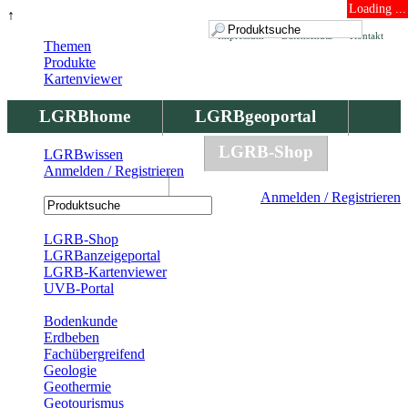
Loading ...
↑
Impressum
Datenschutz
Kontakt
Themen
Produkte
Kartenviewer
LGRBhome
LGRBgeoportal
LGRBbohrungen
LGRB-Shop
LGRBwissen
Anmelden / Registrieren
LGRBwissen
Anmelden / Registrieren
Registrierung
LGRB-Shop
LGRBanzeigeportal
LGRB-Kartenviewer
UVB-Portal
Produkte
Bodenkunde
Erdbeben
Fachübergreifend
Geologie
Geothermie
Geotourismus