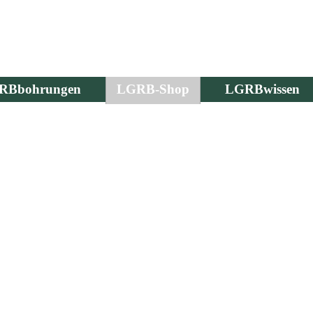
RBbohrungen
LGRB-Shop
LGRBwissen