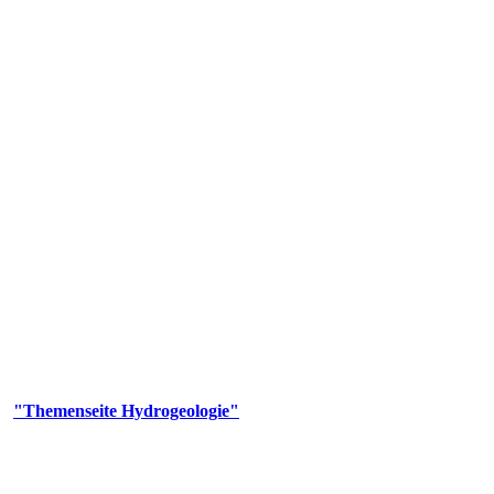
gie
aufs und wesentlicher Bestandteil des Naturhaushalts. Bei der Infiltr
ltszeit im Untergrund variiert zwischen Tagen und Jahrtausenden. 
ermalwässer und Geogene Grundwassertypen gezeigt.
er
"Themenseite Hydrogeologie"
im
LGRBgeoportal
.