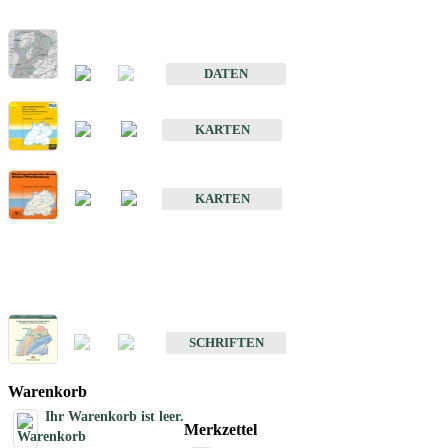
Hydrogeologischer Bau und Aquifereigenschaften der Lockergeste
im Oberrheingraben
DATEN
Hydrogeologische Erkundung von Baden-Württemberg 1 : 50 000
KARTEN
Hydrogeologische Karte von Baden-Württemberg 1 : 50 000 (HGK
KARTEN
Schriften
Schriften des Fachbereichs Hydrogeologie
SCHRIFTEN
Warenkorb
Ihr Warenkorb ist leer.
Merkzettel