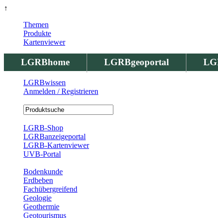
↑
Themen
Produkte
Kartenviewer
LGRBhome
LGRBgeoportal
LG
LGRBwissen
Anmelden / Registrieren
Registrierung
LGRB-Shop
LGRBanzeigeportal
LGRB-Kartenviewer
UVB-Portal
Produkte
Bodenkunde
Erdbeben
Fachübergreifend
Geologie
Geothermie
Geotourismus