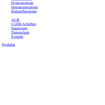
Hydrogeologie
Ingenieurgeologie
Rohstoffgeologie
Service
AGB
LGRB-Schriften
Impressum
Datenschutz
Kontakt
Produkte
Produkte des Themenbereichs Hydrogeolo
Grundwasser ist die unterirdische Abflusskomponente des Wasserkreisl
und chemischen Wechselwirkungen mit dem Untergrund. Die Aufentha
Grundwasserergiebigkeit, Hydrogeologische Einheiten, Mineral-/Th
Bitte wählen Sie ein Produkt im gewünschten Format aus.
Digitale Produkte, die direkt downloadbar sind, finden Sie auf d
Sonstige Fachthemen