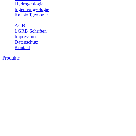
Hydrogeologie
Ingenieurgeologie
Rohstoffgeologie
Service
AGB
LGRB-Schriften
Impressum
Datenschutz
Kontakt
Produkte
Produkte des Themenbereichs
Hydrogeologie
Grundwasser ist die unterirdische Abflusskomponente des
Wasserkreislaufs und wesentlicher Bestandteil des Naturhaushalts.
Bei der Infiltration und Untergrundpassage kommt es zu vielfältigen
physikalischen und chemischen Wechselwirkungen mit dem
Untergrund. Die Aufenthaltszeit im Untergrund variiert zwischen
Tagen und Jahrtausenden. Im Fachbereich Hydrogeologie werden
Themen wie Grundwasserergiebigkeit, Hydrogeologische
Einheiten, Mineral-/Thermalwässer und Geogene
Grundwassertypen gezeigt.