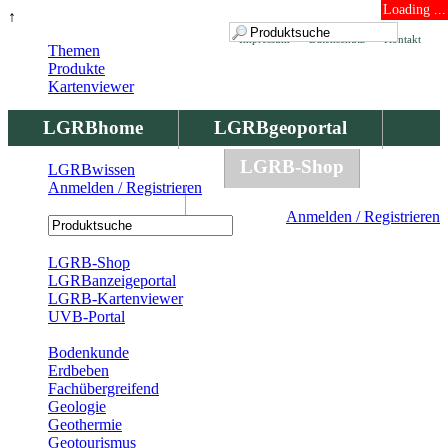
Loading ...
↑
Impressum
Datenschutz
Kontakt
Themen
Produkte
Kartenviewer
LGRBhome
LGRBgeoportal
LGRBbohrungen
LGRB-Shop
LGRBwissen
Anmelden / Registrieren
LGRBwissen
Anmelden / Registrieren
Registrierung
LGRB-Shop
LGRBanzeigeportal
LGRB-Kartenviewer
UVB-Portal
Produkte
Bodenkunde
Erdbeben
Fachübergreifend
Geologie
Geothermie
Geotourismus