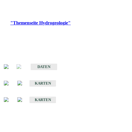
Bitte wählen Sie ein Produkt im gewünschten Format aus.
Digitale Produkte, die direkt downloadbar sind, finden Sie auf
der
"Themenseite Hydrogeologie"
im
LGRBgeoportal
.
Sonstige Fachthemen
Hydrogeologischer Bau und Aquifereigenschaften der Lockergesteine
im Oberrheingraben
DATEN
Hydrogeologische Erkundung von Baden-Württemberg 1 : 50 000 (HGE)
KARTEN
Hydrogeologische Karte von Baden-Württemberg 1 : 50 000 (HGK)
KARTEN
Schriften