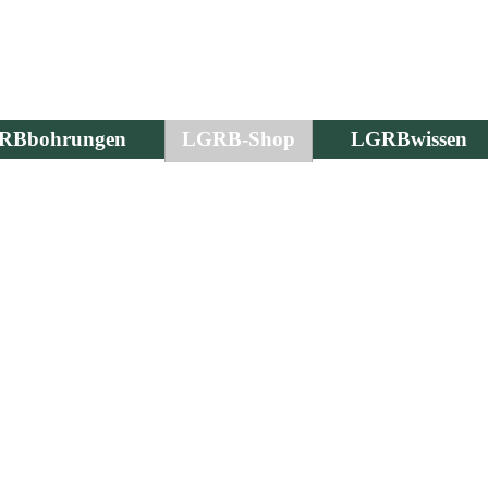
RBbohrungen
LGRB-Shop
LGRBwissen