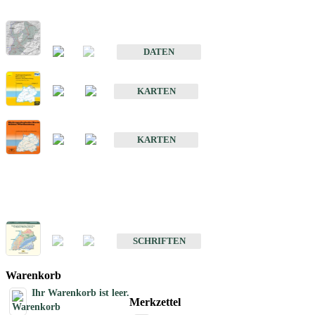
Hydrogeologischer Bau und Aquifereigenschaften der Lockergeste
im Oberrheingraben
DATEN
Hydrogeologische Erkundung von Baden-Württemberg 1 : 50 000
KARTEN
Hydrogeologische Karte von Baden-Württemberg 1 : 50 000 (HGK
KARTEN
Schriften
Schriften des Fachbereichs Hydrogeologie
SCHRIFTEN
Warenkorb
Ihr Warenkorb ist leer.
Merkzettel