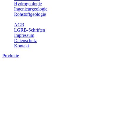
Hydrogeologie
Ingenieurgeologie
Rohstoffgeologie
Service
AGB
LGRB-Schriften
Impressum
Datenschutz
Kontakt
Produkte
Produkte des Themenbereichs Hydrogeolo
Grundwasser ist die unterirdische Abflusskomponente des Wasserkreisl
und chemischen Wechselwirkungen mit dem Untergrund. Die Aufentha
Grundwasserergiebigkeit, Hydrogeologische Einheiten, Mineral-/Th
Bitte wählen Sie ein Produkt im gewünschten Format aus.
Digitale Produkte, die direkt downloadbar sind, finden Sie auf d
Sonstige Fachthemen