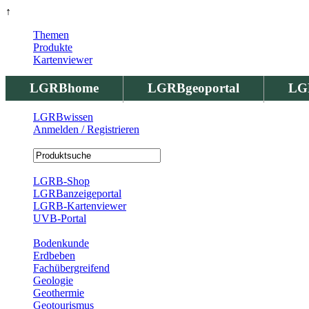
↑
Themen
Produkte
Kartenviewer
LGRBhome
LGRBgeoportal
LG
LGRBwissen
Anmelden / Registrieren
Registrierung
LGRB-Shop
LGRBanzeigeportal
LGRB-Kartenviewer
UVB-Portal
Produkte
Bodenkunde
Erdbeben
Fachübergreifend
Geologie
Geothermie
Geotourismus