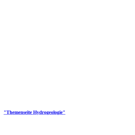
gie
aufs und wesentlicher Bestandteil des Naturhaushalts. Bei der Infiltr
ltszeit im Untergrund variiert zwischen Tagen und Jahrtausenden. 
ermalwässer und Geogene Grundwassertypen gezeigt.
er
"Themenseite Hydrogeologie"
im
LGRBgeoportal
.