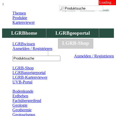
Loading ...
↑
Impressum
Datenschutz
Kontakt
Themen
Produkte
Kartenviewer
LGRBhome
LGRBgeoportal
LGRBbohrungen
LGRB-Shop
LGRBwissen
Anmelden / Registrieren
LGRBwissen
Anmelden / Registrieren
Registrierung
LGRB-Shop
LGRBanzeigeportal
LGRB-Kartenviewer
UVB-Portal
Produkte
Bodenkunde
Erdbeben
Fachübergreifend
Geologie
Geothermie
Geotourismus