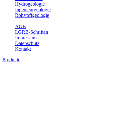
Hydrogeologie
Ingenieurgeologie
Rohstoffgeologie
Service
AGB
LGRB-Schriften
Impressum
Datenschutz
Kontakt
Produkte
Produkte des Themenbereichs
Hydrogeologie
Grundwasser ist die unterirdische Abflusskomponente des
Wasserkreislaufs und wesentlicher Bestandteil des Naturhaushalts.
Bei der Infiltration und Untergrundpassage kommt es zu vielfältigen
physikalischen und chemischen Wechselwirkungen mit dem
Untergrund. Die Aufenthaltszeit im Untergrund variiert zwischen
Tagen und Jahrtausenden. Im Fachbereich Hydrogeologie werden
Themen wie Grundwasserergiebigkeit, Hydrogeologische
Einheiten, Mineral-/Thermalwässer und Geogene
Grundwassertypen gezeigt.