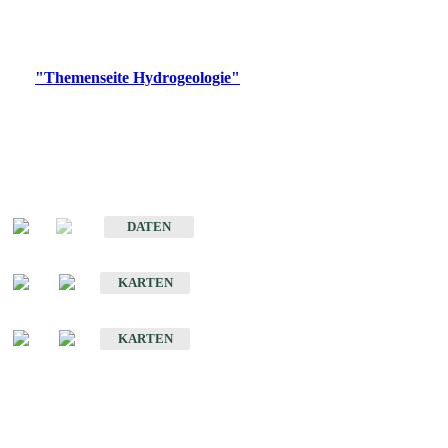
Bitte wählen Sie ein Produkt im gewünschten Format aus.
Digitale Produkte, die direkt downloadbar sind, finden Sie auf
der
"Themenseite Hydrogeologie"
im
LGRBgeoportal
.
Sonstige Fachthemen
Hydrogeologischer Bau und Aquifereigenschaften der Lockergesteine
im Oberrheingraben
DATEN
Hydrogeologische Erkundung von Baden-Württemberg 1 : 50 000 (HGE)
KARTEN
Hydrogeologische Karte von Baden-Württemberg 1 : 50 000 (HGK)
KARTEN
Schriften