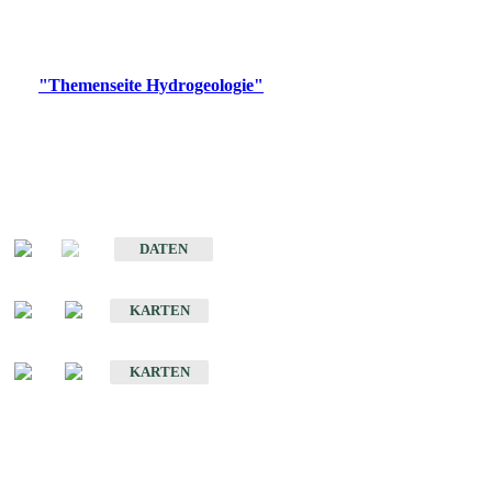
Bitte wählen Sie ein Produkt im gewünschten Format aus.
Digitale Produkte, die direkt downloadbar sind, finden Sie auf
der
"Themenseite Hydrogeologie"
im
LGRBgeoportal
.
Sonstige Fachthemen
Hydrogeologischer Bau und Aquifereigenschaften der Lockergesteine
im Oberrheingraben
DATEN
Hydrogeologische Erkundung von Baden-Württemberg 1 : 50 000 (HGE)
KARTEN
Hydrogeologische Karte von Baden-Württemberg 1 : 50 000 (HGK)
KARTEN
Schriften