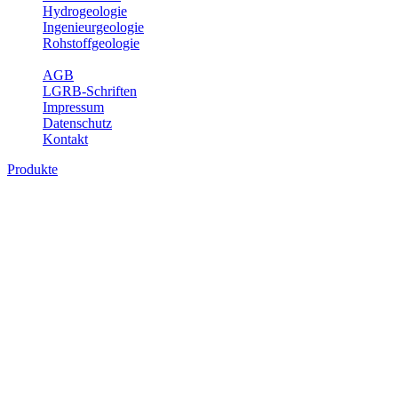
Hydrogeologie
Ingenieurgeologie
Rohstoffgeologie
Service
AGB
LGRB-Schriften
Impressum
Datenschutz
Kontakt
Produkte
Produkte des Themenbereichs
Hydrogeologie
Grundwasser ist die unterirdische Abflusskomponente des
Wasserkreislaufs und wesentlicher Bestandteil des Naturhaushalts.
Bei der Infiltration und Untergrundpassage kommt es zu vielfältigen
physikalischen und chemischen Wechselwirkungen mit dem
Untergrund. Die Aufenthaltszeit im Untergrund variiert zwischen
Tagen und Jahrtausenden. Im Fachbereich Hydrogeologie werden
Themen wie Grundwasserergiebigkeit, Hydrogeologische
Einheiten, Mineral-/Thermalwässer und Geogene
Grundwassertypen gezeigt.