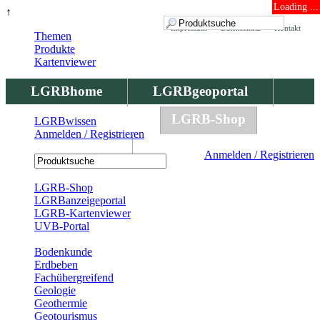
Loading ...
↑
Impressum
Datenschutz
Kontakt
Themen
Produkte
Kartenviewer
LGRBhome
LGRBgeoportal
LGRBbohrungen
LGRB-Shop
LGRBwissen
Anmelden / Registrieren
LGRBwissen
Anmelden / Registrieren
Registrierung
LGRB-Shop
LGRBanzeigeportal
LGRB-Kartenviewer
UVB-Portal
Produkte
Bodenkunde
Erdbeben
Fachübergreifend
Geologie
Geothermie
Geotourismus