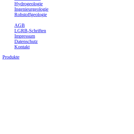
Hydrogeologie
Ingenieurgeologie
Rohstoffgeologie
Service
AGB
LGRB-Schriften
Impressum
Datenschutz
Kontakt
Produkte
Produkte des Themenbereichs
Hydrogeologie
Grundwasser ist die unterirdische Abflusskomponente des
Wasserkreislaufs und wesentlicher Bestandteil des Naturhaushalts.
Bei der Infiltration und Untergrundpassage kommt es zu vielfältigen
physikalischen und chemischen Wechselwirkungen mit dem
Untergrund. Die Aufenthaltszeit im Untergrund variiert zwischen
Tagen und Jahrtausenden. Im Fachbereich Hydrogeologie werden
Themen wie Grundwasserergiebigkeit, Hydrogeologische
Einheiten, Mineral-/Thermalwässer und Geogene
Grundwassertypen gezeigt.