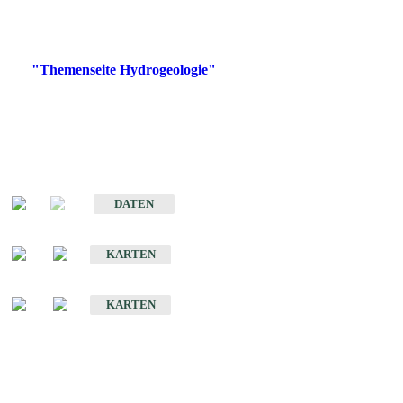
Bitte wählen Sie ein Produkt im gewünschten Format aus.
Digitale Produkte, die direkt downloadbar sind, finden Sie auf
der
"Themenseite Hydrogeologie"
im
LGRBgeoportal
.
Sonstige Fachthemen
Hydrogeologischer Bau und Aquifereigenschaften der Lockergesteine
im Oberrheingraben
DATEN
Hydrogeologische Erkundung von Baden-Württemberg 1 : 50 000 (HGE)
KARTEN
Hydrogeologische Karte von Baden-Württemberg 1 : 50 000 (HGK)
KARTEN
Schriften