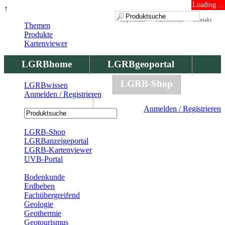
Loading ...
↑
Impressum
Datenschutz
Kontakt
Themen
Produkte
Kartenviewer
LGRBhome
LGRBgeoportal
LGRBbohrungen
LGRB-Shop
LGRBwissen
Anmelden / Registrieren
LGRBwissen
Anmelden / Registrieren
Registrierung
LGRB-Shop
LGRBanzeigeportal
LGRB-Kartenviewer
UVB-Portal
Produkte
Bodenkunde
Erdbeben
Fachübergreifend
Geologie
Geothermie
Geotourismus