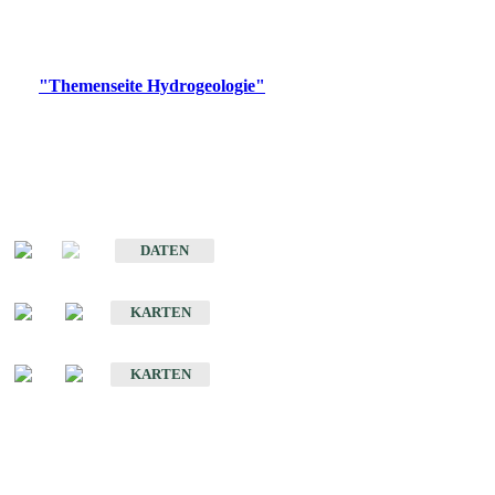
Bitte wählen Sie ein Produkt im gewünschten Format aus.
Digitale Produkte, die direkt downloadbar sind, finden Sie auf
der
"Themenseite Hydrogeologie"
im
LGRBgeoportal
.
Sonstige Fachthemen
Hydrogeologischer Bau und Aquifereigenschaften der Lockergesteine
im Oberrheingraben
DATEN
Hydrogeologische Erkundung von Baden-Württemberg 1 : 50 000 (HGE)
KARTEN
Hydrogeologische Karte von Baden-Württemberg 1 : 50 000 (HGK)
KARTEN
Schriften