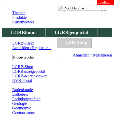
Loading ...
↑
Impressum
Datenschutz
Kontakt
Themen
Produkte
Kartenviewer
LGRBhome
LGRBgeoportal
LGRBbohrungen
LGRB-Shop
LGRBwissen
Anmelden / Registrieren
LGRBwissen
Anmelden / Registrieren
Registrierung
LGRB-Shop
LGRBanzeigeportal
LGRB-Kartenviewer
UVB-Portal
Produkte
Bodenkunde
Erdbeben
Fachübergreifend
Geologie
Geothermie
Geotourismus