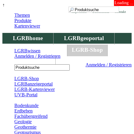
Loading ...
↑
Impressum
Datenschutz
Kontakt
Themen
Produkte
Kartenviewer
LGRBhome
LGRBgeoportal
LGRBbohrungen
LGRB-Shop
LGRBwissen
Anmelden / Registrieren
LGRBwissen
Anmelden / Registrieren
Registrierung
LGRB-Shop
LGRBanzeigeportal
LGRB-Kartenviewer
UVB-Portal
Produkte
Bodenkunde
Erdbeben
Fachübergreifend
Geologie
Geothermie
Geotourismus