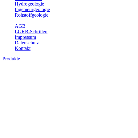
Hydrogeologie
Ingenieurgeologie
Rohstoffgeologie
Service
AGB
LGRB-Schriften
Impressum
Datenschutz
Kontakt
Produkte
Produkte des Themenbereichs
Hydrogeologie
Grundwasser ist die unterirdische Abflusskomponente des
Wasserkreislaufs und wesentlicher Bestandteil des Naturhaushalts.
Bei der Infiltration und Untergrundpassage kommt es zu vielfältigen
physikalischen und chemischen Wechselwirkungen mit dem
Untergrund. Die Aufenthaltszeit im Untergrund variiert zwischen
Tagen und Jahrtausenden. Im Fachbereich Hydrogeologie werden
Themen wie Grundwasserergiebigkeit, Hydrogeologische
Einheiten, Mineral-/Thermalwässer und Geogene
Grundwassertypen gezeigt.