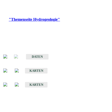
Bitte wählen Sie ein Produkt im gewünschten Format aus.
Digitale Produkte, die direkt downloadbar sind, finden Sie auf
der
"Themenseite Hydrogeologie"
im
LGRBgeoportal
.
Sonstige Fachthemen
Hydrogeologischer Bau und Aquifereigenschaften der Lockergesteine
im Oberrheingraben
DATEN
Hydrogeologische Erkundung von Baden-Württemberg 1 : 50 000 (HGE)
KARTEN
Hydrogeologische Karte von Baden-Württemberg 1 : 50 000 (HGK)
KARTEN
Schriften