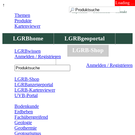
Loading ...
↑
Impressum
Datenschutz
Kontakt
Themen
Produkte
Kartenviewer
LGRBhome
LGRBgeoportal
LGRBbohrungen
LGRB-Shop
LGRBwissen
Anmelden / Registrieren
LGRBwissen
Anmelden / Registrieren
Registrierung
LGRB-Shop
LGRBanzeigeportal
LGRB-Kartenviewer
UVB-Portal
Produkte
Bodenkunde
Erdbeben
Fachübergreifend
Geologie
Geothermie
Geotourismus