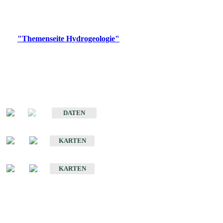
Bitte wählen Sie ein Produkt im gewünschten Format aus.
Digitale Produkte, die direkt downloadbar sind, finden Sie auf
der
"Themenseite Hydrogeologie"
im
LGRBgeoportal
.
Sonstige Fachthemen
Hydrogeologischer Bau und Aquifereigenschaften der Lockergesteine
im Oberrheingraben
DATEN
Hydrogeologische Erkundung von Baden-Württemberg 1 : 50 000 (HGE)
KARTEN
Hydrogeologische Karte von Baden-Württemberg 1 : 50 000 (HGK)
KARTEN
Schriften