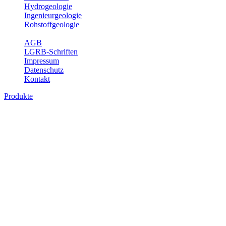
Hydrogeologie
Ingenieurgeologie
Rohstoffgeologie
Service
AGB
LGRB-Schriften
Impressum
Datenschutz
Kontakt
Produkte
Produkte des Themenbereichs
Hydrogeologie
Grundwasser ist die unterirdische Abflusskomponente des
Wasserkreislaufs und wesentlicher Bestandteil des Naturhaushalts.
Bei der Infiltration und Untergrundpassage kommt es zu vielfältigen
physikalischen und chemischen Wechselwirkungen mit dem
Untergrund. Die Aufenthaltszeit im Untergrund variiert zwischen
Tagen und Jahrtausenden. Im Fachbereich Hydrogeologie werden
Themen wie Grundwasserergiebigkeit, Hydrogeologische
Einheiten, Mineral-/Thermalwässer und Geogene
Grundwassertypen gezeigt.