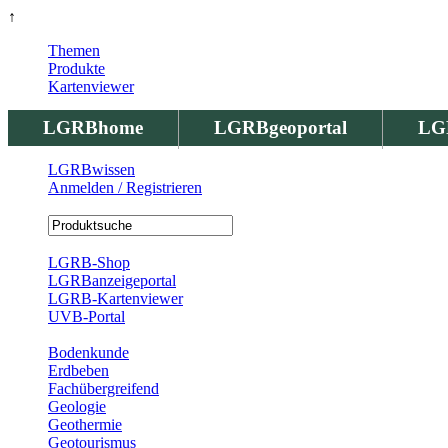
↑
Themen
Produkte
Kartenviewer
LGRBhome
LGRBgeoportal
LG
LGRBwissen
Anmelden / Registrieren
Registrierung
LGRB-Shop
LGRBanzeigeportal
LGRB-Kartenviewer
UVB-Portal
Produkte
Bodenkunde
Erdbeben
Fachübergreifend
Geologie
Geothermie
Geotourismus