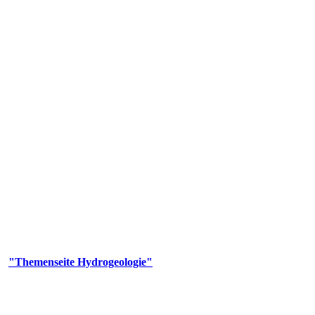
gie
aufs und wesentlicher Bestandteil des Naturhaushalts. Bei der Infiltr
ltszeit im Untergrund variiert zwischen Tagen und Jahrtausenden. 
ermalwässer und Geogene Grundwassertypen gezeigt.
er
"Themenseite Hydrogeologie"
im
LGRBgeoportal
.