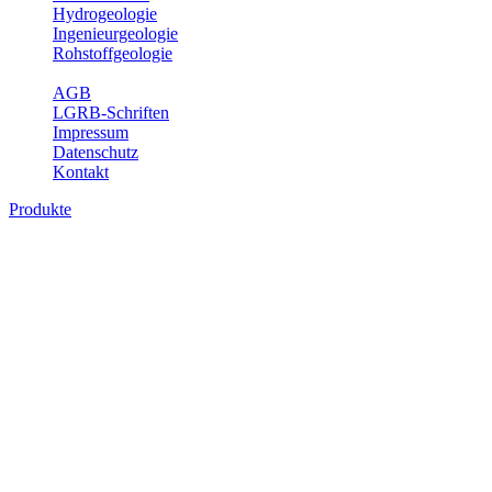
Hydrogeologie
Ingenieurgeologie
Rohstoffgeologie
Service
AGB
LGRB-Schriften
Impressum
Datenschutz
Kontakt
Produkte
Produkte des Themenbereichs Hydrogeolo
Grundwasser ist die unterirdische Abflusskomponente des Wasserkreisl
und chemischen Wechselwirkungen mit dem Untergrund. Die Aufentha
Grundwasserergiebigkeit, Hydrogeologische Einheiten, Mineral-/Th
Bitte wählen Sie ein Produkt im gewünschten Format aus.
Digitale Produkte, die direkt downloadbar sind, finden Sie auf d
Sonstige Fachthemen