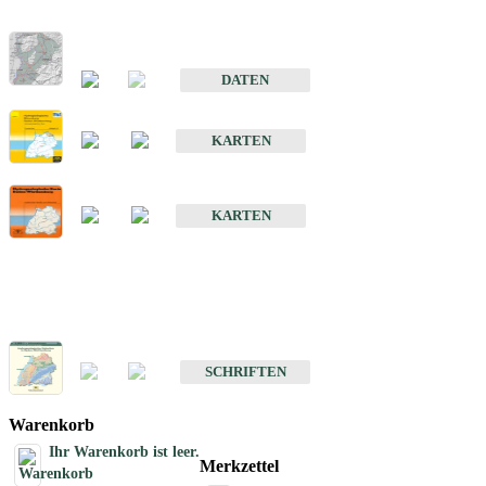
Hydrogeologischer Bau und Aquifereigenschaften der Lockergeste
im Oberrheingraben
DATEN
Hydrogeologische Erkundung von Baden-Württemberg 1 : 50 000
KARTEN
Hydrogeologische Karte von Baden-Württemberg 1 : 50 000 (HGK
KARTEN
Schriften
Schriften des Fachbereichs Hydrogeologie
SCHRIFTEN
Warenkorb
Ihr Warenkorb ist leer.
Merkzettel