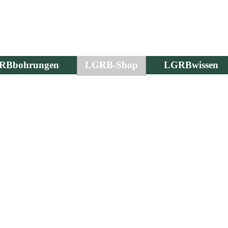
RBbohrungen
LGRB-Shop
LGRBwissen