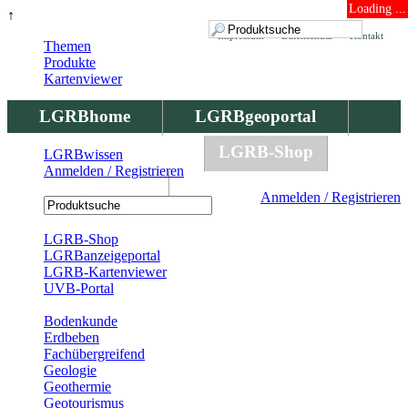
Loading ...
↑
Impressum
Datenschutz
Kontakt
Themen
Produkte
Kartenviewer
LGRBhome
LGRBgeoportal
LGRBbohrungen
LGRB-Shop
LGRBwissen
Anmelden / Registrieren
LGRBwissen
Anmelden / Registrieren
Registrierung
LGRB-Shop
LGRBanzeigeportal
LGRB-Kartenviewer
UVB-Portal
Produkte
Bodenkunde
Erdbeben
Fachübergreifend
Geologie
Geothermie
Geotourismus