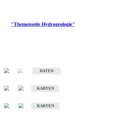
Bitte wählen Sie ein Produkt im gewünschten Format aus.
Digitale Produkte, die direkt downloadbar sind, finden Sie auf
der
"Themenseite Hydrogeologie"
im
LGRBgeoportal
.
Sonstige Fachthemen
Hydrogeologischer Bau und Aquifereigenschaften der Lockergesteine
im Oberrheingraben
DATEN
Hydrogeologische Erkundung von Baden-Württemberg 1 : 50 000 (HGE)
KARTEN
Hydrogeologische Karte von Baden-Württemberg 1 : 50 000 (HGK)
KARTEN
Schriften