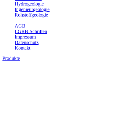
Hydrogeologie
Ingenieurgeologie
Rohstoffgeologie
Service
AGB
LGRB-Schriften
Impressum
Datenschutz
Kontakt
Produkte
Produkte des Themenbereichs
Hydrogeologie
Grundwasser ist die unterirdische Abflusskomponente des
Wasserkreislaufs und wesentlicher Bestandteil des Naturhaushalts.
Bei der Infiltration und Untergrundpassage kommt es zu vielfältigen
physikalischen und chemischen Wechselwirkungen mit dem
Untergrund. Die Aufenthaltszeit im Untergrund variiert zwischen
Tagen und Jahrtausenden. Im Fachbereich Hydrogeologie werden
Themen wie Grundwasserergiebigkeit, Hydrogeologische
Einheiten, Mineral-/Thermalwässer und Geogene
Grundwassertypen gezeigt.