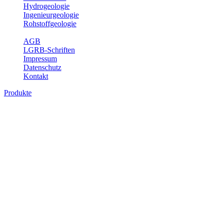
Hydrogeologie
Ingenieurgeologie
Rohstoffgeologie
Service
AGB
LGRB-Schriften
Impressum
Datenschutz
Kontakt
Produkte
Produkte des Themenbereichs
Hydrogeologie
Grundwasser ist die unterirdische Abflusskomponente des
Wasserkreislaufs und wesentlicher Bestandteil des Naturhaushalts.
Bei der Infiltration und Untergrundpassage kommt es zu vielfältigen
physikalischen und chemischen Wechselwirkungen mit dem
Untergrund. Die Aufenthaltszeit im Untergrund variiert zwischen
Tagen und Jahrtausenden. Im Fachbereich Hydrogeologie werden
Themen wie Grundwasserergiebigkeit, Hydrogeologische
Einheiten, Mineral-/Thermalwässer und Geogene
Grundwassertypen gezeigt.