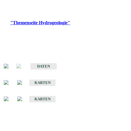
Bitte wählen Sie ein Produkt im gewünschten Format aus.
Digitale Produkte, die direkt downloadbar sind, finden Sie auf
der
"Themenseite Hydrogeologie"
im
LGRBgeoportal
.
Sonstige Fachthemen
Hydrogeologischer Bau und Aquifereigenschaften der Lockergesteine
im Oberrheingraben
DATEN
Hydrogeologische Erkundung von Baden-Württemberg 1 : 50 000 (HGE)
KARTEN
Hydrogeologische Karte von Baden-Württemberg 1 : 50 000 (HGK)
KARTEN
Schriften