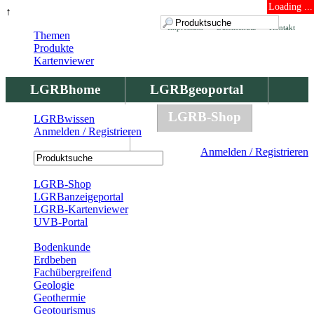
Loading ...
↑
Impressum
Datenschutz
Kontakt
Themen
Produkte
Kartenviewer
LGRBhome
LGRBgeoportal
LGRBbohrungen
LGRB-Shop
LGRBwissen
Anmelden / Registrieren
LGRBwissen
Anmelden / Registrieren
Registrierung
LGRB-Shop
LGRBanzeigeportal
LGRB-Kartenviewer
UVB-Portal
Produkte
Bodenkunde
Erdbeben
Fachübergreifend
Geologie
Geothermie
Geotourismus