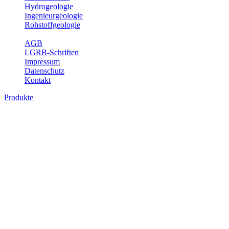
Hydrogeologie
Ingenieurgeologie
Rohstoffgeologie
Service
AGB
LGRB-Schriften
Impressum
Datenschutz
Kontakt
Produkte
Produkte des Themenbereichs
Hydrogeologie
Grundwasser ist die unterirdische Abflusskomponente des
Wasserkreislaufs und wesentlicher Bestandteil des Naturhaushalts.
Bei der Infiltration und Untergrundpassage kommt es zu vielfältigen
physikalischen und chemischen Wechselwirkungen mit dem
Untergrund. Die Aufenthaltszeit im Untergrund variiert zwischen
Tagen und Jahrtausenden. Im Fachbereich Hydrogeologie werden
Themen wie Grundwasserergiebigkeit, Hydrogeologische
Einheiten, Mineral-/Thermalwässer und Geogene
Grundwassertypen gezeigt.