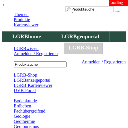
Loading ...
↑
Impressum
Datenschutz
Kontakt
Themen
Produkte
Kartenviewer
LGRBhome
LGRBgeoportal
LGRBbohrungen
LGRB-Shop
LGRBwissen
Anmelden / Registrieren
LGRBwissen
Anmelden / Registrieren
Registrierung
LGRB-Shop
LGRBanzeigeportal
LGRB-Kartenviewer
UVB-Portal
Produkte
Bodenkunde
Erdbeben
Fachübergreifend
Geologie
Geothermie
Geotourismus