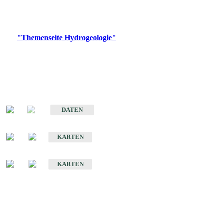
Bitte wählen Sie ein Produkt im gewünschten Format aus.
Digitale Produkte, die direkt downloadbar sind, finden Sie auf
der
"Themenseite Hydrogeologie"
im
LGRBgeoportal
.
Sonstige Fachthemen
Hydrogeologischer Bau und Aquifereigenschaften der Lockergesteine
im Oberrheingraben
DATEN
Hydrogeologische Erkundung von Baden-Württemberg 1 : 50 000 (HGE)
KARTEN
Hydrogeologische Karte von Baden-Württemberg 1 : 50 000 (HGK)
KARTEN
Schriften