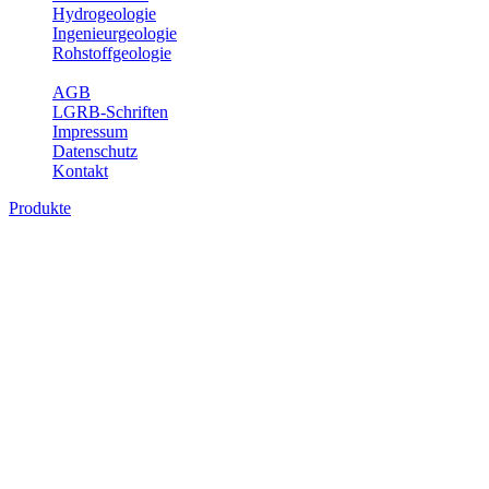
Hydrogeologie
Ingenieurgeologie
Rohstoffgeologie
Service
AGB
LGRB-Schriften
Impressum
Datenschutz
Kontakt
Produkte
Produkte des Themenbereichs
Hydrogeologie
Grundwasser ist die unterirdische Abflusskomponente des
Wasserkreislaufs und wesentlicher Bestandteil des Naturhaushalts.
Bei der Infiltration und Untergrundpassage kommt es zu vielfältigen
physikalischen und chemischen Wechselwirkungen mit dem
Untergrund. Die Aufenthaltszeit im Untergrund variiert zwischen
Tagen und Jahrtausenden. Im Fachbereich Hydrogeologie werden
Themen wie Grundwasserergiebigkeit, Hydrogeologische
Einheiten, Mineral-/Thermalwässer und Geogene
Grundwassertypen gezeigt.