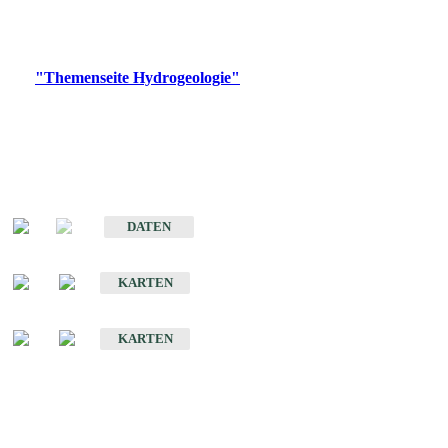
Bitte wählen Sie ein Produkt im gewünschten Format aus.
Digitale Produkte, die direkt downloadbar sind, finden Sie auf
der
"Themenseite Hydrogeologie"
im
LGRBgeoportal
.
Sonstige Fachthemen
Hydrogeologischer Bau und Aquifereigenschaften der Lockergesteine
im Oberrheingraben
DATEN
Hydrogeologische Erkundung von Baden-Württemberg 1 : 50 000 (HGE)
KARTEN
Hydrogeologische Karte von Baden-Württemberg 1 : 50 000 (HGK)
KARTEN
Schriften