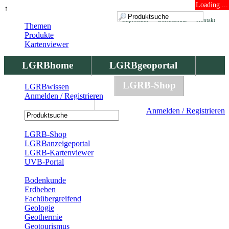
Loading ...
↑
Impressum
Datenschutz
Kontakt
Themen
Produkte
Kartenviewer
LGRBhome
LGRBgeoportal
LGRBbohrungen
LGRB-Shop
LGRBwissen
Anmelden / Registrieren
LGRBwissen
Anmelden / Registrieren
Registrierung
LGRB-Shop
LGRBanzeigeportal
LGRB-Kartenviewer
UVB-Portal
Produkte
Bodenkunde
Erdbeben
Fachübergreifend
Geologie
Geothermie
Geotourismus