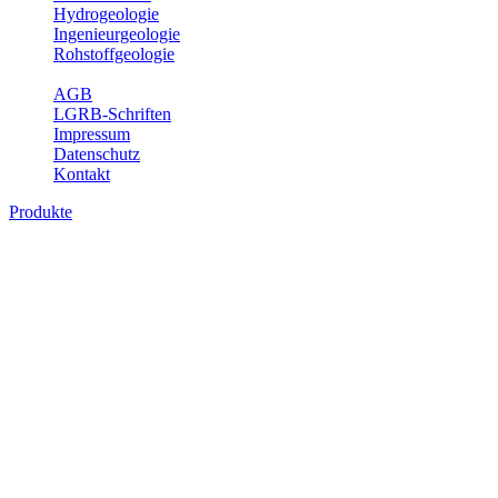
Hydrogeologie
Ingenieurgeologie
Rohstoffgeologie
Service
AGB
LGRB-Schriften
Impressum
Datenschutz
Kontakt
Produkte
Produkte des Themenbereichs Hydrogeolo
Grundwasser ist die unterirdische Abflusskomponente des Wasserkreisl
und chemischen Wechselwirkungen mit dem Untergrund. Die Aufentha
Grundwasserergiebigkeit, Hydrogeologische Einheiten, Mineral-/Th
Bitte wählen Sie ein Produkt im gewünschten Format aus.
Digitale Produkte, die direkt downloadbar sind, finden Sie auf d
Sonstige Fachthemen