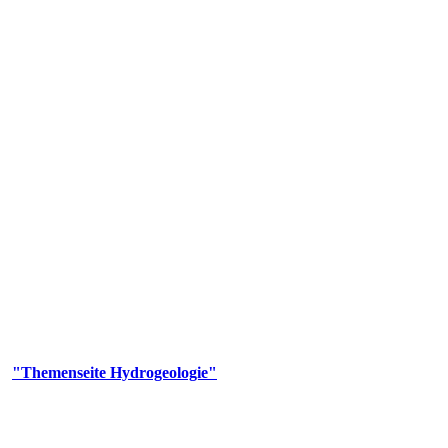
gie
aufs und wesentlicher Bestandteil des Naturhaushalts. Bei der Infiltr
ltszeit im Untergrund variiert zwischen Tagen und Jahrtausenden. 
ermalwässer und Geogene Grundwassertypen gezeigt.
er
"Themenseite Hydrogeologie"
im
LGRBgeoportal
.