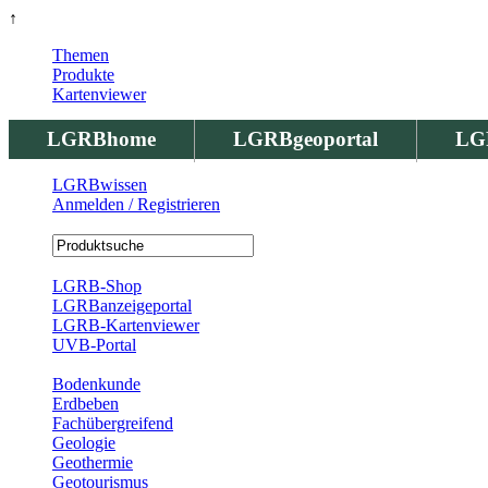
↑
Themen
Produkte
Kartenviewer
LGRBhome
LGRBgeoportal
LG
LGRBwissen
Anmelden / Registrieren
Registrierung
LGRB-Shop
LGRBanzeigeportal
LGRB-Kartenviewer
UVB-Portal
Produkte
Bodenkunde
Erdbeben
Fachübergreifend
Geologie
Geothermie
Geotourismus