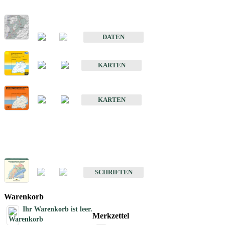
Hydrogeologischer Bau und Aquifereigenschaften der Lockergeste
im Oberrheingraben
DATEN
Hydrogeologische Erkundung von Baden-Württemberg 1 : 50 000
KARTEN
Hydrogeologische Karte von Baden-Württemberg 1 : 50 000 (HGK
KARTEN
Schriften
Schriften des Fachbereichs Hydrogeologie
SCHRIFTEN
Warenkorb
Ihr Warenkorb ist leer.
Merkzettel