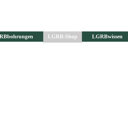
RBbohrungen
LGRB-Shop
LGRBwissen