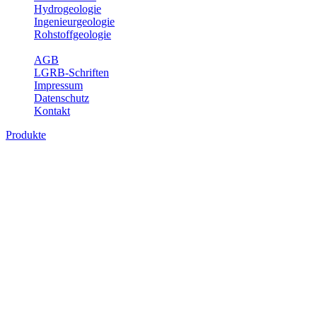
Hydrogeologie
Ingenieurgeologie
Rohstoffgeologie
Service
AGB
LGRB-Schriften
Impressum
Datenschutz
Kontakt
Produkte
Produkte des Themenbereichs
Hydrogeologie
Grundwasser ist die unterirdische Abflusskomponente des
Wasserkreislaufs und wesentlicher Bestandteil des Naturhaushalts.
Bei der Infiltration und Untergrundpassage kommt es zu vielfältigen
physikalischen und chemischen Wechselwirkungen mit dem
Untergrund. Die Aufenthaltszeit im Untergrund variiert zwischen
Tagen und Jahrtausenden. Im Fachbereich Hydrogeologie werden
Themen wie Grundwasserergiebigkeit, Hydrogeologische
Einheiten, Mineral-/Thermalwässer und Geogene
Grundwassertypen gezeigt.