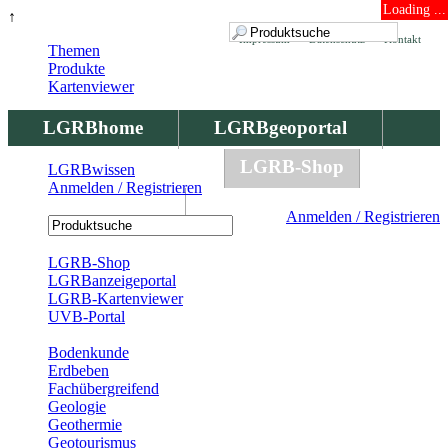
Loading ...
↑
Impressum
Datenschutz
Kontakt
Themen
Produkte
Kartenviewer
LGRBhome
LGRBgeoportal
LGRBbohrungen
LGRB-Shop
LGRBwissen
Anmelden / Registrieren
LGRBwissen
Anmelden / Registrieren
Registrierung
LGRB-Shop
LGRBanzeigeportal
LGRB-Kartenviewer
UVB-Portal
Produkte
Bodenkunde
Erdbeben
Fachübergreifend
Geologie
Geothermie
Geotourismus