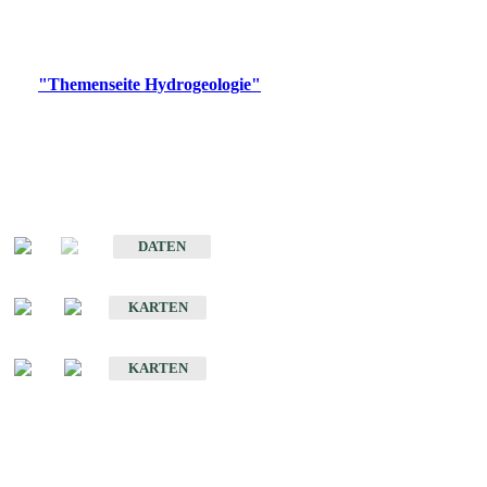
Bitte wählen Sie ein Produkt im gewünschten Format aus.
Digitale Produkte, die direkt downloadbar sind, finden Sie auf
der
"Themenseite Hydrogeologie"
im
LGRBgeoportal
.
Sonstige Fachthemen
Hydrogeologischer Bau und Aquifereigenschaften der Lockergesteine
im Oberrheingraben
DATEN
Hydrogeologische Erkundung von Baden-Württemberg 1 : 50 000 (HGE)
KARTEN
Hydrogeologische Karte von Baden-Württemberg 1 : 50 000 (HGK)
KARTEN
Schriften