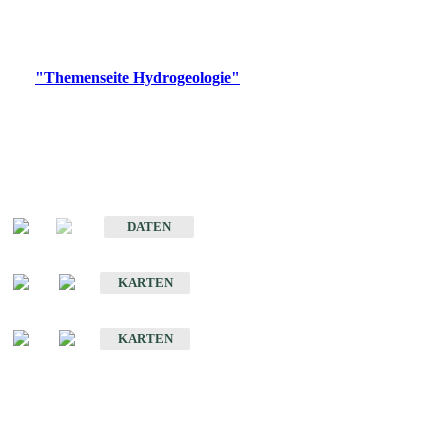
Bitte wählen Sie ein Produkt im gewünschten Format aus.
Digitale Produkte, die direkt downloadbar sind, finden Sie auf
der
"Themenseite Hydrogeologie"
im
LGRBgeoportal
.
Sonstige Fachthemen
Hydrogeologischer Bau und Aquifereigenschaften der Lockergesteine
im Oberrheingraben
DATEN
Hydrogeologische Erkundung von Baden-Württemberg 1 : 50 000 (HGE)
KARTEN
Hydrogeologische Karte von Baden-Württemberg 1 : 50 000 (HGK)
KARTEN
Schriften