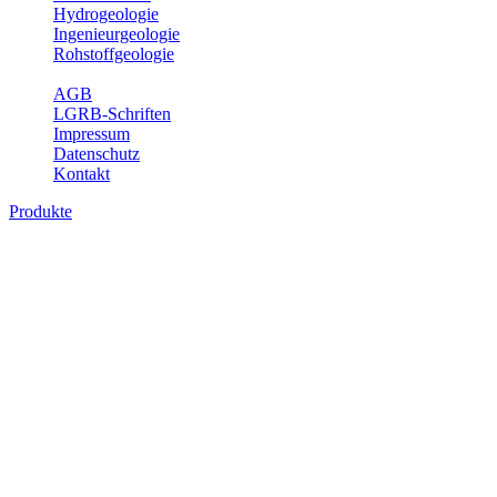
Hydrogeologie
Ingenieurgeologie
Rohstoffgeologie
Service
AGB
LGRB-Schriften
Impressum
Datenschutz
Kontakt
Produkte
Produkte des Themenbereichs
Hydrogeologie
Grundwasser ist die unterirdische Abflusskomponente des
Wasserkreislaufs und wesentlicher Bestandteil des Naturhaushalts.
Bei der Infiltration und Untergrundpassage kommt es zu vielfältigen
physikalischen und chemischen Wechselwirkungen mit dem
Untergrund. Die Aufenthaltszeit im Untergrund variiert zwischen
Tagen und Jahrtausenden. Im Fachbereich Hydrogeologie werden
Themen wie Grundwasserergiebigkeit, Hydrogeologische
Einheiten, Mineral-/Thermalwässer und Geogene
Grundwassertypen gezeigt.