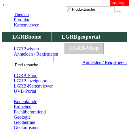
Loading ...
↑
Impressum
Datenschutz
Kontakt
Themen
Produkte
Kartenviewer
LGRBhome
LGRBgeoportal
LGRBbohrungen
LGRB-Shop
LGRBwissen
Anmelden / Registrieren
LGRBwissen
Anmelden / Registrieren
Registrierung
LGRB-Shop
LGRBanzeigeportal
LGRB-Kartenviewer
UVB-Portal
Produkte
Bodenkunde
Erdbeben
Fachübergreifend
Geologie
Geothermie
Geotourismus