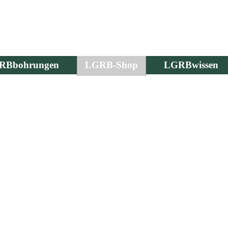
RBbohrungen
LGRB-Shop
LGRBwissen