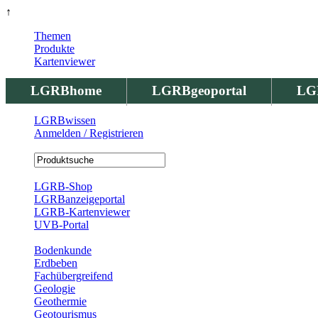
↑
Themen
Produkte
Kartenviewer
LGRBhome
LGRBgeoportal
LG
LGRBwissen
Anmelden / Registrieren
Registrierung
LGRB-Shop
LGRBanzeigeportal
LGRB-Kartenviewer
UVB-Portal
Produkte
Bodenkunde
Erdbeben
Fachübergreifend
Geologie
Geothermie
Geotourismus