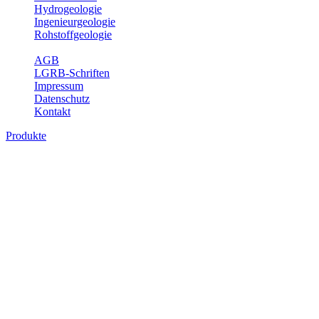
Hydrogeologie
Ingenieurgeologie
Rohstoffgeologie
Service
AGB
LGRB-Schriften
Impressum
Datenschutz
Kontakt
Produkte
Produkte des Themenbereichs Hydrogeolo
Grundwasser ist die unterirdische Abflusskomponente des Wasserkreisl
und chemischen Wechselwirkungen mit dem Untergrund. Die Aufentha
Grundwasserergiebigkeit, Hydrogeologische Einheiten, Mineral-/Th
Bitte wählen Sie ein Produkt im gewünschten Format aus.
Digitale Produkte, die direkt downloadbar sind, finden Sie auf d
Sonstige Fachthemen