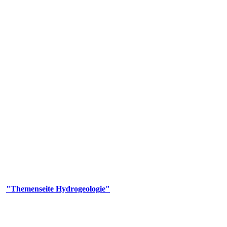
gie
aufs und wesentlicher Bestandteil des Naturhaushalts. Bei der Infiltr
ltszeit im Untergrund variiert zwischen Tagen und Jahrtausenden. 
ermalwässer und Geogene Grundwassertypen gezeigt.
er
"Themenseite Hydrogeologie"
im
LGRBgeoportal
.