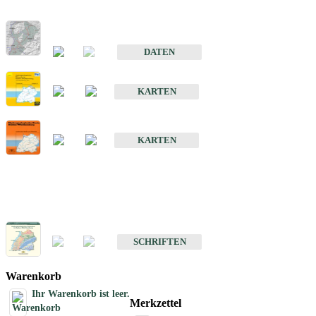
Hydrogeologischer Bau und Aquifereigenschaften der Lockergeste
im Oberrheingraben
DATEN
Hydrogeologische Erkundung von Baden-Württemberg 1 : 50 000
KARTEN
Hydrogeologische Karte von Baden-Württemberg 1 : 50 000 (HGK
KARTEN
Schriften
Schriften des Fachbereichs Hydrogeologie
SCHRIFTEN
Warenkorb
Ihr Warenkorb ist leer.
Merkzettel