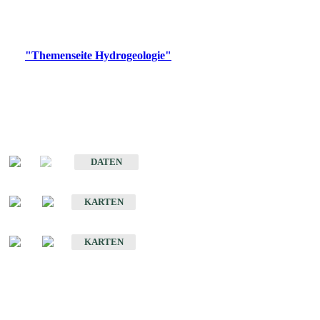
Bitte wählen Sie ein Produkt im gewünschten Format aus.
Digitale Produkte, die direkt downloadbar sind, finden Sie auf
der
"Themenseite Hydrogeologie"
im
LGRBgeoportal
.
Sonstige Fachthemen
Hydrogeologischer Bau und Aquifereigenschaften der Lockergesteine
im Oberrheingraben
DATEN
Hydrogeologische Erkundung von Baden-Württemberg 1 : 50 000 (HGE)
KARTEN
Hydrogeologische Karte von Baden-Württemberg 1 : 50 000 (HGK)
KARTEN
Schriften