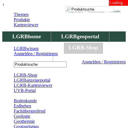
Loading ...
↑
Impressum
Datenschutz
Kontakt
Themen
Produkte
Kartenviewer
LGRBhome
LGRBgeoportal
LGRBbohrungen
LGRB-Shop
LGRBwissen
Anmelden / Registrieren
LGRBwissen
Anmelden / Registrieren
Registrierung
LGRB-Shop
LGRBanzeigeportal
LGRB-Kartenviewer
UVB-Portal
Produkte
Bodenkunde
Erdbeben
Fachübergreifend
Geologie
Geothermie
Geotourismus