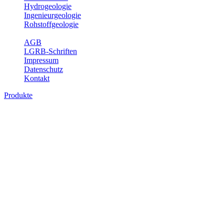
Hydrogeologie
Ingenieurgeologie
Rohstoffgeologie
Service
AGB
LGRB-Schriften
Impressum
Datenschutz
Kontakt
Produkte
Produkte des Themenbereichs
Hydrogeologie
Grundwasser ist die unterirdische Abflusskomponente des
Wasserkreislaufs und wesentlicher Bestandteil des Naturhaushalts.
Bei der Infiltration und Untergrundpassage kommt es zu vielfältigen
physikalischen und chemischen Wechselwirkungen mit dem
Untergrund. Die Aufenthaltszeit im Untergrund variiert zwischen
Tagen und Jahrtausenden. Im Fachbereich Hydrogeologie werden
Themen wie Grundwasserergiebigkeit, Hydrogeologische
Einheiten, Mineral-/Thermalwässer und Geogene
Grundwassertypen gezeigt.