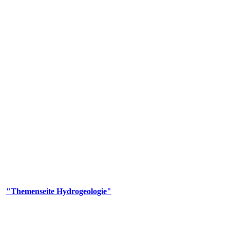
gie
aufs und wesentlicher Bestandteil des Naturhaushalts. Bei der Infiltr
ltszeit im Untergrund variiert zwischen Tagen und Jahrtausenden. 
ermalwässer und Geogene Grundwassertypen gezeigt.
er
"Themenseite Hydrogeologie"
im
LGRBgeoportal
.