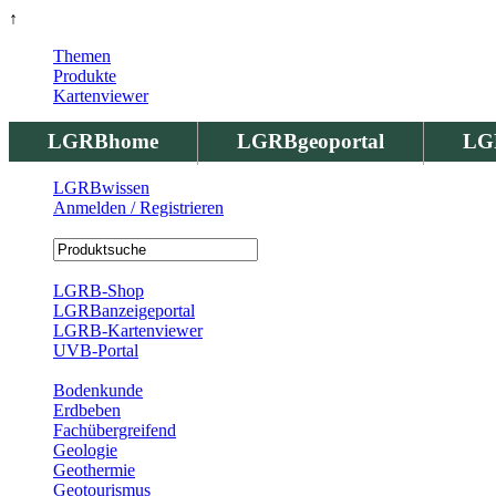
↑
Themen
Produkte
Kartenviewer
LGRBhome
LGRBgeoportal
LG
LGRBwissen
Anmelden / Registrieren
Registrierung
LGRB-Shop
LGRBanzeigeportal
LGRB-Kartenviewer
UVB-Portal
Produkte
Bodenkunde
Erdbeben
Fachübergreifend
Geologie
Geothermie
Geotourismus