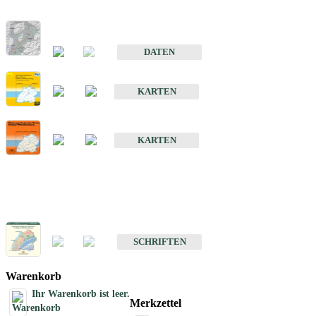
Hydrogeologischer Bau und Aquifereigenschaften der Lockergeste
im Oberrheingraben
DATEN
Hydrogeologische Erkundung von Baden-Württemberg 1 : 50 000
KARTEN
Hydrogeologische Karte von Baden-Württemberg 1 : 50 000 (HGK
KARTEN
Schriften
Schriften des Fachbereichs Hydrogeologie
SCHRIFTEN
Warenkorb
Ihr Warenkorb ist leer.
Merkzettel