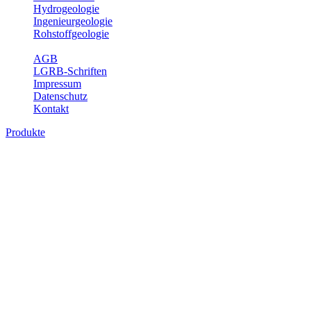
Hydrogeologie
Ingenieurgeologie
Rohstoffgeologie
Service
AGB
LGRB-Schriften
Impressum
Datenschutz
Kontakt
Produkte
Produkte des Themenbereichs Hydrogeolo
Grundwasser ist die unterirdische Abflusskomponente des Wasserkreisl
und chemischen Wechselwirkungen mit dem Untergrund. Die Aufentha
Grundwasserergiebigkeit, Hydrogeologische Einheiten, Mineral-/Th
Bitte wählen Sie ein Produkt im gewünschten Format aus.
Digitale Produkte, die direkt downloadbar sind, finden Sie auf d
Sonstige Fachthemen