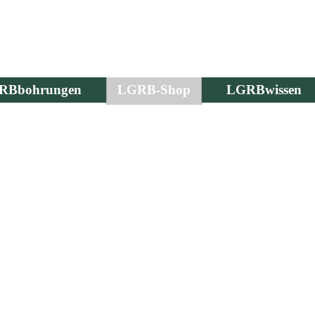
RBbohrungen
LGRB-Shop
LGRBwissen