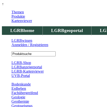
↑
Themen
Produkte
Kartenviewer
LGRBhome
LGRBgeoportal
LG
LGRBwissen
Anmelden / Registrieren
Registrierung
LGRB-Shop
LGRBanzeigeportal
LGRB-Kartenviewer
UVB-Portal
Produkte
Bodenkunde
Erdbeben
Fachübergreifend
Geologie
Geothermie
Geotourismus