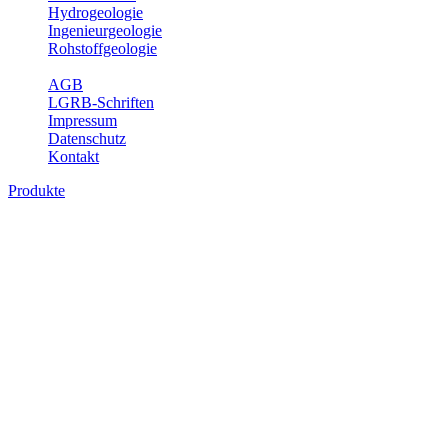
Hydrogeologie
Ingenieurgeologie
Rohstoffgeologie
Service
AGB
LGRB-Schriften
Impressum
Datenschutz
Kontakt
Produkte
Produkte des Themenbereichs Hydrogeolo
Grundwasser ist die unterirdische Abflusskomponente des Wasserkreisl
und chemischen Wechselwirkungen mit dem Untergrund. Die Aufentha
Grundwasserergiebigkeit, Hydrogeologische Einheiten, Mineral-/Th
Bitte wählen Sie ein Produkt im gewünschten Format aus.
Digitale Produkte, die direkt downloadbar sind, finden Sie auf d
Sonstige Fachthemen