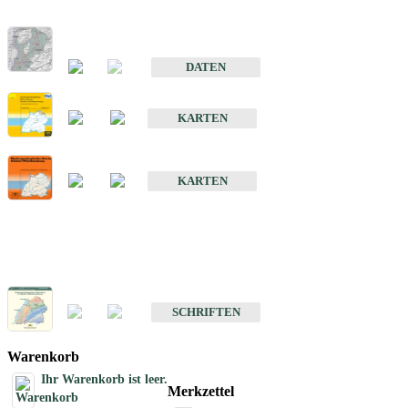
Hydrogeologischer Bau und Aquifereigenschaften der Lockergeste
im Oberrheingraben
DATEN
Hydrogeologische Erkundung von Baden-Württemberg 1 : 50 000
KARTEN
Hydrogeologische Karte von Baden-Württemberg 1 : 50 000 (HGK
KARTEN
Schriften
Schriften des Fachbereichs Hydrogeologie
SCHRIFTEN
Warenkorb
Ihr Warenkorb ist leer.
Merkzettel