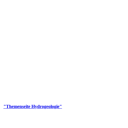
gie
aufs und wesentlicher Bestandteil des Naturhaushalts. Bei der Infiltr
ltszeit im Untergrund variiert zwischen Tagen und Jahrtausenden. 
ermalwässer und Geogene Grundwassertypen gezeigt.
er
"Themenseite Hydrogeologie"
im
LGRBgeoportal
.