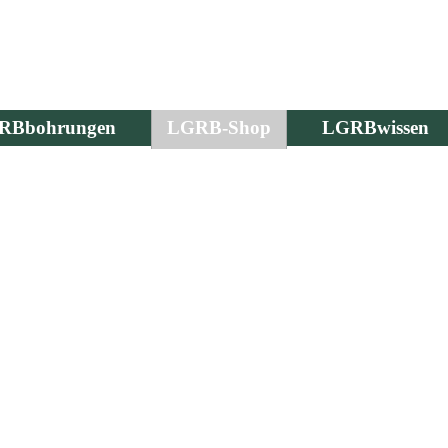
RBbohrungen
LGRB-Shop
LGRBwissen