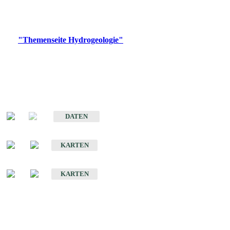
Bitte wählen Sie ein Produkt im gewünschten Format aus.
Digitale Produkte, die direkt downloadbar sind, finden Sie auf
der
"Themenseite Hydrogeologie"
im
LGRBgeoportal
.
Sonstige Fachthemen
Hydrogeologischer Bau und Aquifereigenschaften der Lockergesteine
im Oberrheingraben
DATEN
Hydrogeologische Erkundung von Baden-Württemberg 1 : 50 000 (HGE)
KARTEN
Hydrogeologische Karte von Baden-Württemberg 1 : 50 000 (HGK)
KARTEN
Schriften