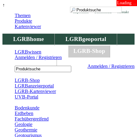
Loading ...
↑
Impressum
Datenschutz
Kontakt
Themen
Produkte
Kartenviewer
LGRBhome
LGRBgeoportal
LGRBbohrungen
LGRB-Shop
LGRBwissen
Anmelden / Registrieren
LGRBwissen
Anmelden / Registrieren
Registrierung
LGRB-Shop
LGRBanzeigeportal
LGRB-Kartenviewer
UVB-Portal
Produkte
Bodenkunde
Erdbeben
Fachübergreifend
Geologie
Geothermie
Geotourismus