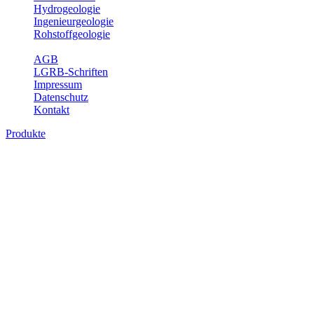
Hydrogeologie
Ingenieurgeologie
Rohstoffgeologie
Service
AGB
LGRB-Schriften
Impressum
Datenschutz
Kontakt
Produkte
Produkte des Themenbereichs
Hydrogeologie
Grundwasser ist die unterirdische Abflusskomponente des
Wasserkreislaufs und wesentlicher Bestandteil des Naturhaushalts.
Bei der Infiltration und Untergrundpassage kommt es zu vielfältigen
physikalischen und chemischen Wechselwirkungen mit dem
Untergrund. Die Aufenthaltszeit im Untergrund variiert zwischen
Tagen und Jahrtausenden. Im Fachbereich Hydrogeologie werden
Themen wie Grundwasserergiebigkeit, Hydrogeologische
Einheiten, Mineral-/Thermalwässer und Geogene
Grundwassertypen gezeigt.