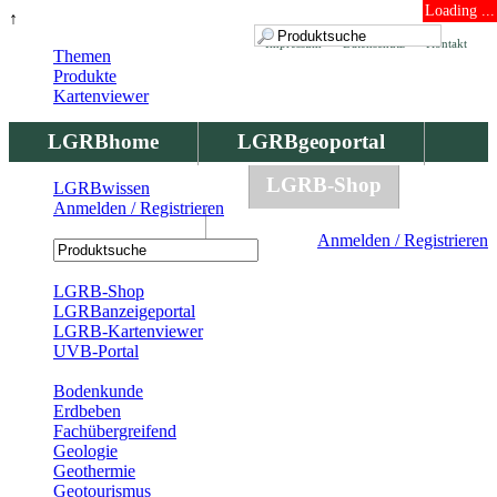
Loading ...
↑
Impressum
Datenschutz
Kontakt
Themen
Produkte
Kartenviewer
LGRBhome
LGRBgeoportal
LGRBbohrungen
LGRB-Shop
LGRBwissen
Anmelden / Registrieren
LGRBwissen
Anmelden / Registrieren
Registrierung
LGRB-Shop
LGRBanzeigeportal
LGRB-Kartenviewer
UVB-Portal
Produkte
Bodenkunde
Erdbeben
Fachübergreifend
Geologie
Geothermie
Geotourismus