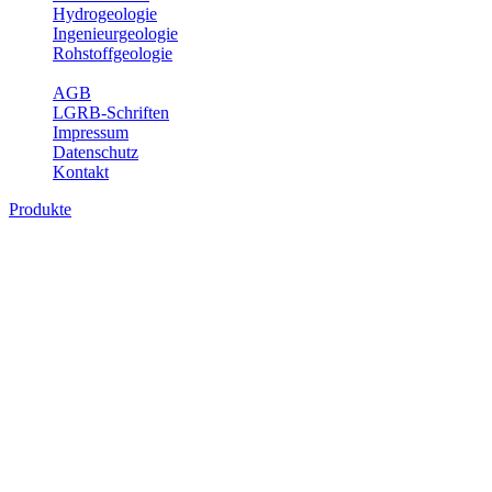
Hydrogeologie
Ingenieurgeologie
Rohstoffgeologie
Service
AGB
LGRB-Schriften
Impressum
Datenschutz
Kontakt
Produkte
Produkte des Themenbereichs
Hydrogeologie
Grundwasser ist die unterirdische Abflusskomponente des
Wasserkreislaufs und wesentlicher Bestandteil des Naturhaushalts.
Bei der Infiltration und Untergrundpassage kommt es zu vielfältigen
physikalischen und chemischen Wechselwirkungen mit dem
Untergrund. Die Aufenthaltszeit im Untergrund variiert zwischen
Tagen und Jahrtausenden. Im Fachbereich Hydrogeologie werden
Themen wie Grundwasserergiebigkeit, Hydrogeologische
Einheiten, Mineral-/Thermalwässer und Geogene
Grundwassertypen gezeigt.