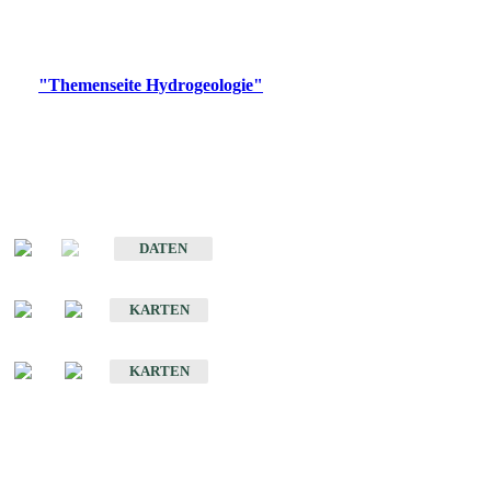
Bitte wählen Sie ein Produkt im gewünschten Format aus.
Digitale Produkte, die direkt downloadbar sind, finden Sie auf
der
"Themenseite Hydrogeologie"
im
LGRBgeoportal
.
Sonstige Fachthemen
Hydrogeologischer Bau und Aquifereigenschaften der Lockergesteine
im Oberrheingraben
DATEN
Hydrogeologische Erkundung von Baden-Württemberg 1 : 50 000 (HGE)
KARTEN
Hydrogeologische Karte von Baden-Württemberg 1 : 50 000 (HGK)
KARTEN
Schriften