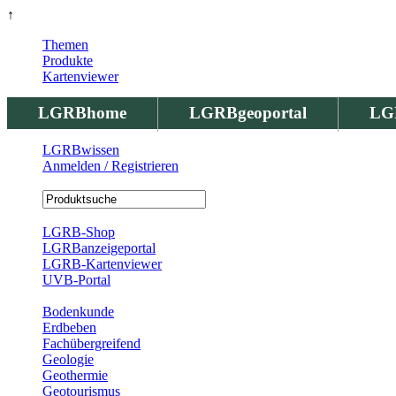
↑
Themen
Produkte
Kartenviewer
LGRBhome
LGRBgeoportal
LG
LGRBwissen
Anmelden / Registrieren
Registrierung
LGRB-Shop
LGRBanzeigeportal
LGRB-Kartenviewer
UVB-Portal
Produkte
Bodenkunde
Erdbeben
Fachübergreifend
Geologie
Geothermie
Geotourismus