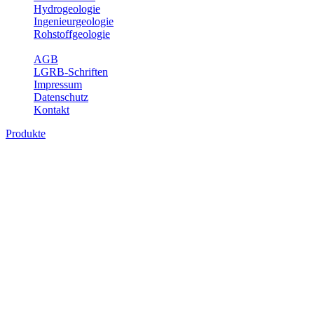
Hydrogeologie
Ingenieurgeologie
Rohstoffgeologie
Service
AGB
LGRB-Schriften
Impressum
Datenschutz
Kontakt
Produkte
Produkte des Themenbereichs Hydrogeolo
Grundwasser ist die unterirdische Abflusskomponente des Wasserkreisl
und chemischen Wechselwirkungen mit dem Untergrund. Die Aufentha
Grundwasserergiebigkeit, Hydrogeologische Einheiten, Mineral-/Th
Bitte wählen Sie ein Produkt im gewünschten Format aus.
Digitale Produkte, die direkt downloadbar sind, finden Sie auf d
Sonstige Fachthemen