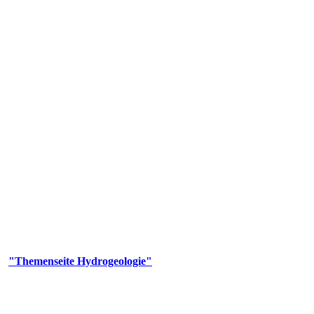
gie
aufs und wesentlicher Bestandteil des Naturhaushalts. Bei der Infiltr
ltszeit im Untergrund variiert zwischen Tagen und Jahrtausenden. 
ermalwässer und Geogene Grundwassertypen gezeigt.
er
"Themenseite Hydrogeologie"
im
LGRBgeoportal
.