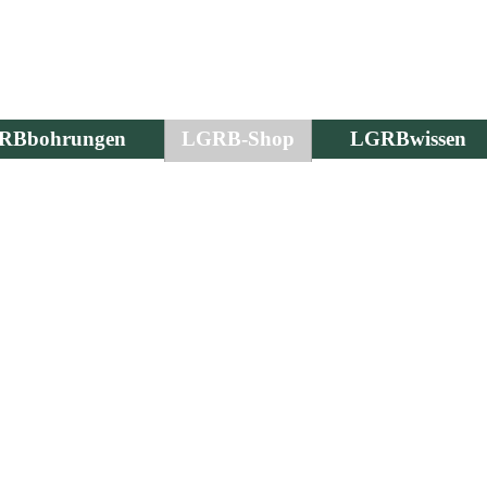
RBbohrungen
LGRB-Shop
LGRBwissen