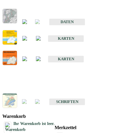
Hydrogeologischer Bau und Aquifereigenschaften der Lockergeste
im Oberrheingraben
DATEN
Hydrogeologische Erkundung von Baden-Württemberg 1 : 50 000
KARTEN
Hydrogeologische Karte von Baden-Württemberg 1 : 50 000 (HGK
KARTEN
Schriften
Schriften des Fachbereichs Hydrogeologie
SCHRIFTEN
Warenkorb
Ihr Warenkorb ist leer.
Merkzettel