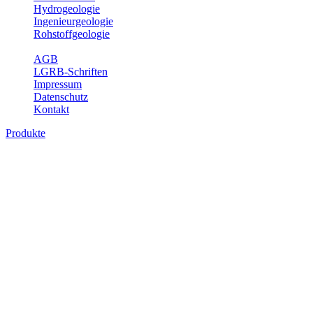
Hydrogeologie
Ingenieurgeologie
Rohstoffgeologie
Service
AGB
LGRB-Schriften
Impressum
Datenschutz
Kontakt
Produkte
Produkte des Themenbereichs
Hydrogeologie
Grundwasser ist die unterirdische Abflusskomponente des
Wasserkreislaufs und wesentlicher Bestandteil des Naturhaushalts.
Bei der Infiltration und Untergrundpassage kommt es zu vielfältigen
physikalischen und chemischen Wechselwirkungen mit dem
Untergrund. Die Aufenthaltszeit im Untergrund variiert zwischen
Tagen und Jahrtausenden. Im Fachbereich Hydrogeologie werden
Themen wie Grundwasserergiebigkeit, Hydrogeologische
Einheiten, Mineral-/Thermalwässer und Geogene
Grundwassertypen gezeigt.