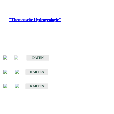
Bitte wählen Sie ein Produkt im gewünschten Format aus.
Digitale Produkte, die direkt downloadbar sind, finden Sie auf
der
"Themenseite Hydrogeologie"
im
LGRBgeoportal
.
Sonstige Fachthemen
Hydrogeologischer Bau und Aquifereigenschaften der Lockergesteine
im Oberrheingraben
DATEN
Hydrogeologische Erkundung von Baden-Württemberg 1 : 50 000 (HGE)
KARTEN
Hydrogeologische Karte von Baden-Württemberg 1 : 50 000 (HGK)
KARTEN
Schriften