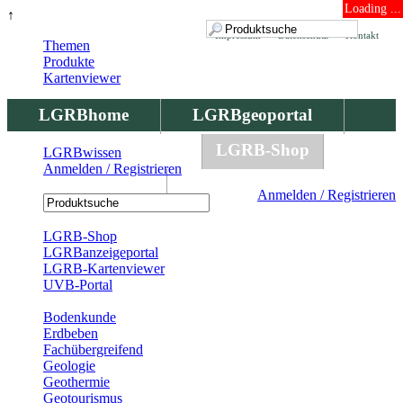
Loading ...
↑
Impressum
Datenschutz
Kontakt
Themen
Produkte
Kartenviewer
LGRBhome
LGRBgeoportal
LGRBbohrungen
LGRB-Shop
LGRBwissen
Anmelden / Registrieren
LGRBwissen
Anmelden / Registrieren
Registrierung
LGRB-Shop
LGRBanzeigeportal
LGRB-Kartenviewer
UVB-Portal
Produkte
Bodenkunde
Erdbeben
Fachübergreifend
Geologie
Geothermie
Geotourismus